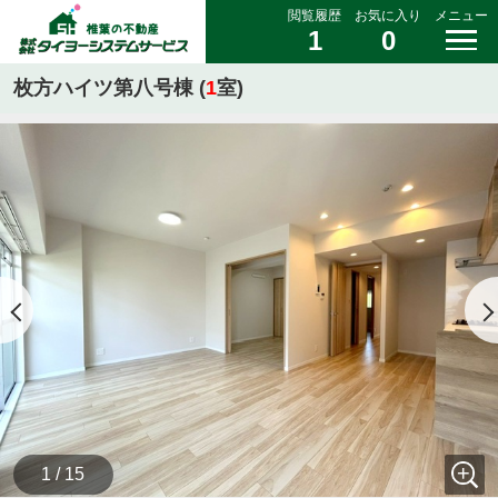
閲覧履歴
お気に入り
メニュー
1
0
枚方ハイツ第八号棟 (
1
室)
1 / 15