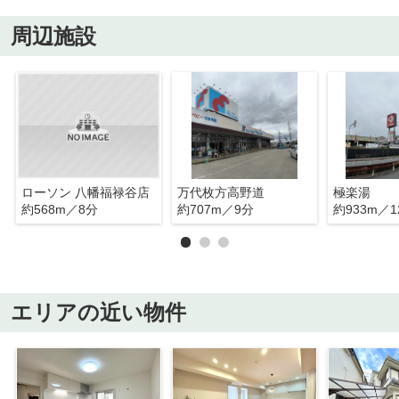
周辺施設
ローソン 八幡福禄谷店
万代枚方高野道
極楽湯
約568m／8分
約707m／9分
約933m／1
エリアの近い物件