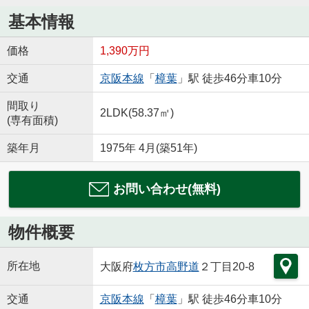
基本情報
価格
1,390万円
交通
京阪本線
「
樟葉
」駅 徒歩46分車10分
間取り
2LDK(58.37㎡)
(専有面積)
築年月
1975年 4月(築51年)
お問い合わせ(無料)
物件概要
所在地
大阪府
枚方市
高野道
２丁目20-8
交通
京阪本線
「
樟葉
」駅 徒歩46分車10分