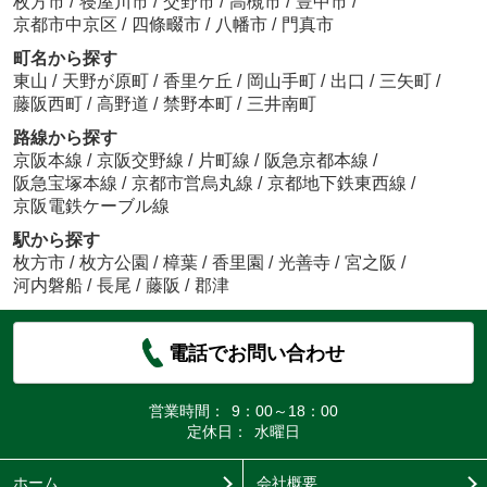
枚方市
/
寝屋川市
/
交野市
/
高槻市
/
豊中市
/
京都市中京区
/
四條畷市
/
八幡市
/
門真市
町名から探す
東山
/
天野が原町
/
香里ケ丘
/
岡山手町
/
出口
/
三矢町
/
藤阪西町
/
高野道
/
禁野本町
/
三井南町
路線から探す
京阪本線
/
京阪交野線
/
片町線
/
阪急京都本線
/
阪急宝塚本線
/
京都市営烏丸線
/
京都地下鉄東西線
/
京阪電鉄ケーブル線
駅から探す
枚方市
/
枚方公園
/
樟葉
/
香里園
/
光善寺
/
宮之阪
/
河内磐船
/
長尾
/
藤阪
/
郡津
電話でお問い合わせ
営業時間：
9：00～18：00
定休日：
水曜日
ホーム
会社概要