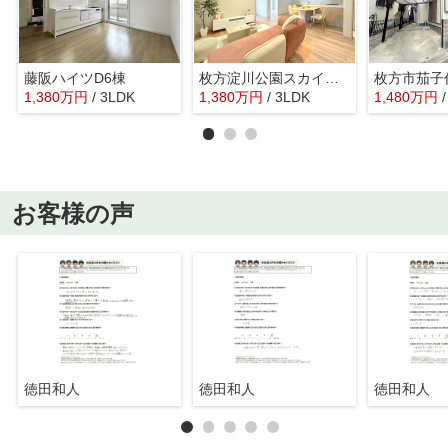
藤阪ハイツD6棟
枚方淀川公園スカイハイツ
1,380
万
円
/ 3LDK
1,380
万
円
/ 3LDK
1,480
万
円
お客様の声
徳田和人
徳田和人
徳田和人