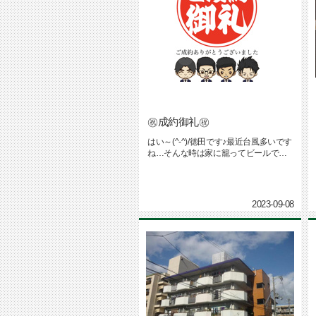
㊗成約御礼㊗
はい～(^-^)/徳田です♪最近台風多いです
ね…そんな時は家に籠ってビールでも
飲みますか(＝⌒▽⌒＝...
2023-09-08