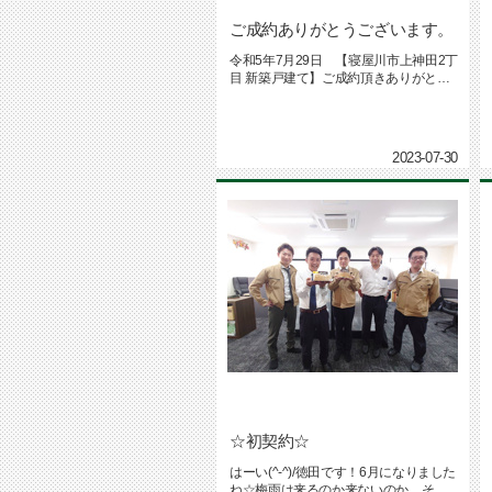
ご成約ありがとうございます。
令和5年7月29日 【寝屋川市上神田2丁
目 新築戸建て】ご成約頂きありがとう
ございます！引き続き全力...
2023-07-30
☆初契約☆
はーい(^-^)/徳田です！6月になりました
ね☆梅雨は来るのか来ないのか…そわ