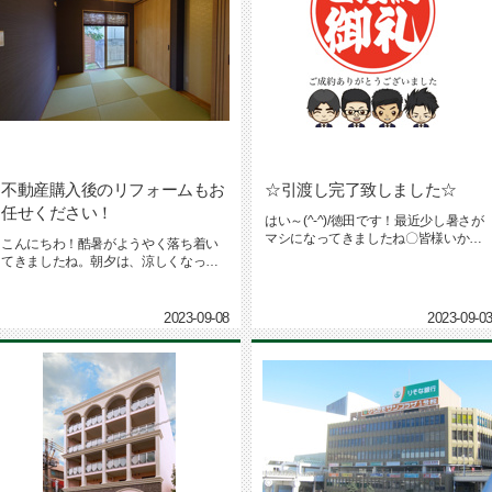
不動産購入後のリフォームもお
☆引渡し完了致しました☆
任せください！
はい～(^-^)/徳田です！最近少し暑さが
マシになってきましたね〇皆様いかが
こんにちわ！酷暑がようやく落ち着い
お過ごしでしょうか？(^...
てきましたね。朝夕は、涼しくなって
きて、趣味のランニングにも勢が出...
2023-09-08
2023-09-0