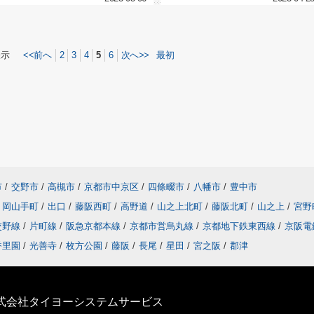
表示
<<前へ
2
3
4
5
6
次へ>>
最初
市
/
交野市
/
高槻市
/
京都市中京区
/
四條畷市
/
八幡市
/
豊中市
岡山手町
/
出口
/
藤阪西町
/
高野道
/
山之上北町
/
藤阪北町
/
山之上
/
宮野
交野線
/
片町線
/
阪急京都本線
/
京都市営烏丸線
/
京都地下鉄東西線
/
京阪電
香里園
/
光善寺
/
枚方公園
/
藤阪
/
長尾
/
星田
/
宮之阪
/
郡津
株式会社タイヨーシステムサービス