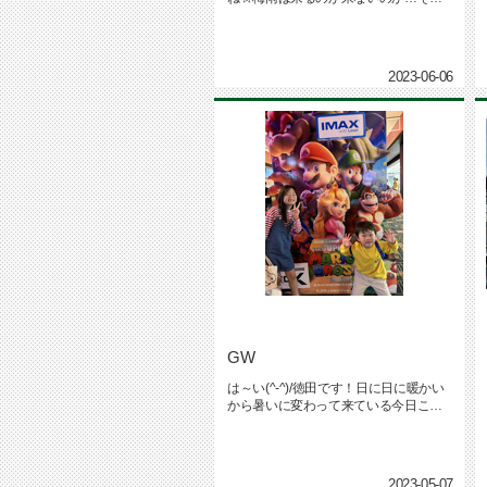
そわしちゃう今日この頃...
2023-06-06
GW
は～い(^-^)/徳田です！日に日に暖かい
から暑いに変わって来ている今日この
頃(^▽^;)皆様いかが...
2023-05-07