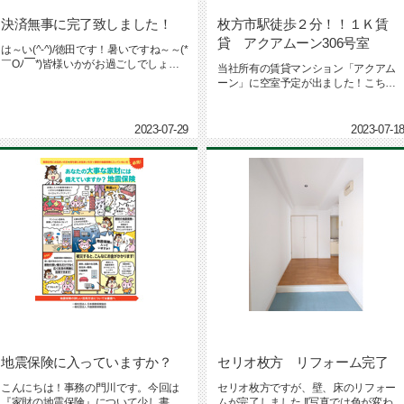
決済無事に完了致しました！
枚方市駅徒歩２分！！１Ｋ賃
貸 アクアムーン306号室
は～い(^-^)/徳田です！暑いですね～～(*
￣Oﾉ￣*)皆様いかがお過ごしでしょう
当社所有の賃貸マンション「アクアム
か☺先日、枚方市...
ーン」に空室予定が出ました！こちら
のマンションは、京阪本線 枚方市...
2023-07-29
2023-07-1
地震保険に入っていますか？
セリオ枚方 リフォーム完了
こんにちは！事務の門川です。今回は
セリオ枚方ですが、壁、床のリフォー
『家財の地震保険』について少し書き
ムが完了しました !!写真では色が変わっ