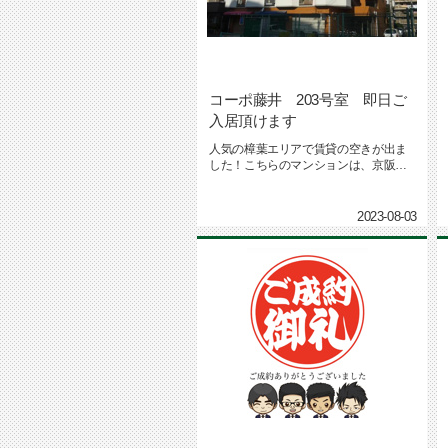
コーポ藤井 203号室 即日ご
入居頂けます
人気の樟葉エリアで賃貸の空きが出ま
した！こちらのマンションは、京阪本
線樟葉駅より徒歩5分の好立地!電...
2023-08-03