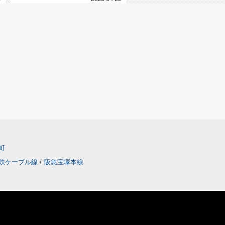
町
鉄ケーブル線
/
阪急宝塚本線