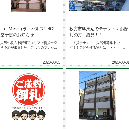
La Valse（ラ・バルス）403
枚方市駅周辺でテナントをお探
空予定のお知らせ
しの方 必見！！
人気の枚方市駅周辺エリアで賃貸の空
！！貸テナント 入居者募集中で
き予定が出ました！こちらのマンショ
す！！ご紹介する物件は・・・・
ンは、京阪本線枚方市駅より徒歩１...
京阪「枚方市駅」から・・・ &nbs...
2023-08-03
2023-08-0