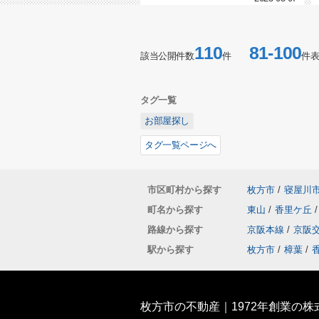
110
81-100
該当公開件数
件
件
タグ一覧
お部屋探し
タグ一覧ページへ
市区町村から探す
枚方市
/
寝屋川
町名から探す
東山
/
香里ケ丘
/
路線から探す
京阪本線
/
京阪
駅から探す
枚方市
/
樟葉
/
枚方市の不動産｜1972年創業の