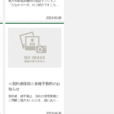
枚方市駅徒歩圏内の賃貸マンション
「たなかコーポ」のご紹介ですこちら
のマンションは、京阪本線 枚方市駅...
9
2023-05-08
☆契約者様宛☆各種手数料のお
知らせ
契約者 様平素は、当社の管理業務に
ｰ
ご理解ご協力をいただき、誠にありが
とうございます。証明書の発行をご...
8
2023-04-26