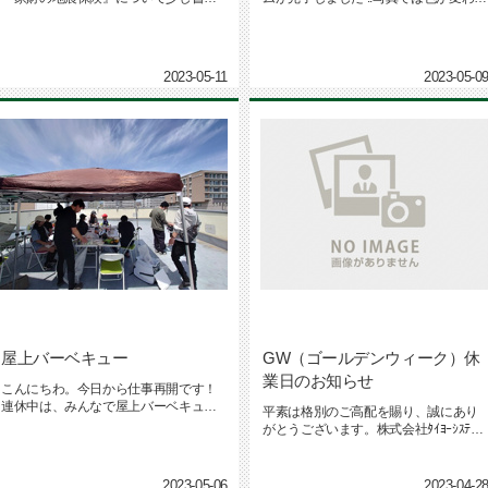
たいと思います。近年温暖化の影響...
ただけのように見えますが、...
2023-05-11
2023-05-0
屋上バーベキュー
GW（ゴールデンウィーク）休
業日のお知らせ
こんにちわ。今日から仕事再開です！
連休中は、みんなで屋上バーベキュー
平素は格別のご高配を賜り、誠にあり
を楽しみました。タラバガニ！カキ...
がとうございます。株式会社ﾀｲﾖｰｼｽﾃﾑｻ
ﾋﾞｽでは誠に勝手な...
2023-05-06
2023-04-2