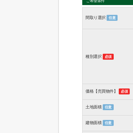
ご希望条件
間取り選択
任意
種別選択
必須
価格【売買物件】
必須
土地面積
任意
建物面積
任意