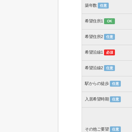
築年数
任意
希望住所1
OK
希望住所2
任意
希望沿線1
必須
希望沿線2
任意
駅からの徒歩
任意
入居希望時期
任意
その他ご要望
任意