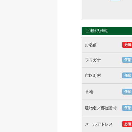
ご連絡先情報
お名前
必須
フリガナ
任意
市区町村
任意
番地
任意
建物名／部屋番号
任意
メールアドレス
必須