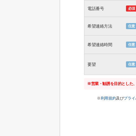
電話番号
必須
希望連絡方法
任意
希望連絡時間
任意
要望
任意
※営業・勧誘を目的とした
※
利用規約
及び
プライ