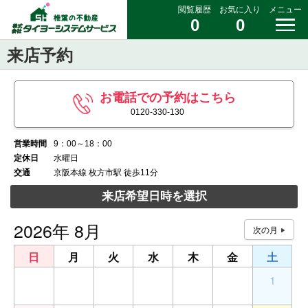
閲覧履歴
お気に入り
メニュー
0
0
来店予約
お電話での予約はこちら
0120-330-130
営業時間
9：00～18：00
定休日
水曜日
交通
京阪本線 枚方市駅 徒歩11分
来店希望日時を選択
2026年 8月
日
月
火
水
木
金
土
26
27
28
29
30
31
1