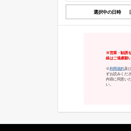
選択中の日時
※営業・勧誘
絡はご遠慮願
※
利用規約
及
ずお読みくだ
内容に同意い
い。