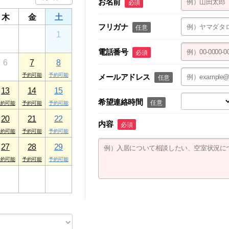
お名前
必須
木
金
土
フリガナ
任意
30
31
1
電話番号
必須
6
7
8
メールアドレス
任意
13
14
15
希望連絡時間
任意
20
21
22
内容
必須
27
28
29
3
4
5