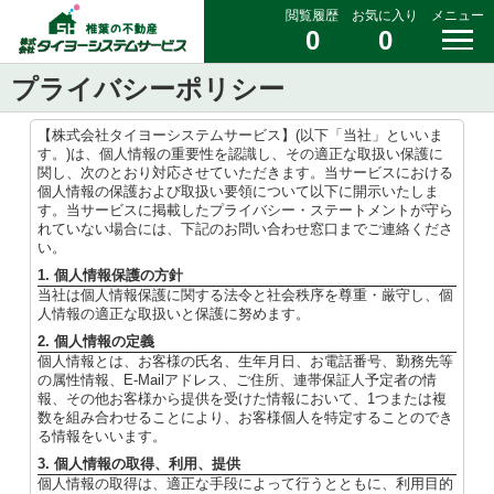
閲覧履歴
お気に入り
メニュー
0
0
プライバシーポリシー
【株式会社タイヨーシステムサービス】(以下「当社」といいま
す。)は、個人情報の重要性を認識し、その適正な取扱い保護に
関し、次のとおり対応させていただきます。当サービスにおける
個人情報の保護および取扱い要領について以下に開示いたしま
す。当サービスに掲載したプライバシー・ステートメントが守ら
れていない場合には、下記のお問い合わせ窓口までご連絡くださ
い。
1. 個人情報保護の方針
当社は個人情報保護に関する法令と社会秩序を尊重・厳守し、個
人情報の適正な取扱いと保護に努めます。
2. 個人情報の定義
個人情報とは、お客様の氏名、生年月日、お電話番号、勤務先等
の属性情報、E-Mailアドレス、ご住所、連帯保証人予定者の情
報、その他お客様から提供を受けた情報において、1つまたは複
数を組み合わせることにより、お客様個人を特定することのでき
る情報をいいます。
3. 個人情報の取得、利用、提供
個人情報の取得は、適正な手段によって行うとともに、利用目的