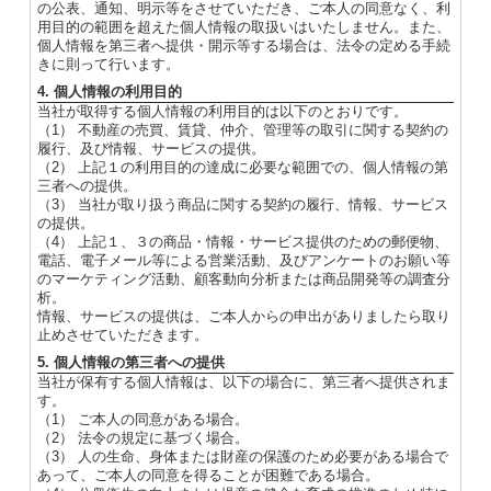
の公表、通知、明示等をさせていただき、ご本人の同意なく、利
用目的の範囲を超えた個人情報の取扱いはいたしません。また、
個人情報を第三者へ提供・開示等する場合は、法令の定める手続
きに則って行います。
4. 個人情報の利用目的
当社が取得する個人情報の利用目的は以下のとおりです。
（1） 不動産の売買、賃貸、仲介、管理等の取引に関する契約の
履行、及び情報、サービスの提供。
（2） 上記１の利用目的の達成に必要な範囲での、個人情報の第
三者への提供。
（3） 当社が取り扱う商品に関する契約の履行、情報、サービス
の提供。
（4） 上記１、３の商品・情報・サービス提供のための郵便物、
電話、電子メール等による営業活動、及びアンケートのお願い等
のマーケティング活動、顧客動向分析または商品開発等の調査分
析。
情報、サービスの提供は、ご本人からの申出がありましたら取り
止めさせていただきます。
5. 個人情報の第三者への提供
当社が保有する個人情報は、以下の場合に、第三者へ提供されま
す。
（1） ご本人の同意がある場合。
（2） 法令の規定に基づく場合。
（3） 人の生命、身体または財産の保護のため必要がある場合で
あって、ご本人の同意を得ることが困難である場合。