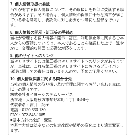
7. 個人情報取扱の委託
当社が有する個人情報について、その取扱いを外部に委託する場
合があります。その場合は、個人情報の保護に十分な措置が講じ
ている者を選定し、委託先に対し必要かつ適切な監督を行いま
す。
8. 個人情報の開示・訂正等の手続き
当社が管理する個人情報の開示、訂正、利用停止等に関するご本
人からの要請については、本人であることを確認した上で、速や
かに、合理的な範囲で必要な対応をします。
9. 他のサイトへのリンク
当ＷＥＢサイトには第三者のＷＥＢサイトへのリンクがあります
が、当社は、これら第三者のＷＥＢサイトにおけるプライバシー
保護に関しての責任は負いませんので、予めご了承ください。
10. 個人情報保護に関する問合せ先
当社の個人情報の取り扱い及び管理に関するお問い合わせ先は、
以下の通りです。
株式会社タイヨーシステムサービス
所在地：大阪府枚方市禁野本町１丁目8番8号
代表者名：吉井 記子
電話：0120-330-130
FAX：072-848-1085
■基本方針の改訂・変更
本基本方針は法令などの制定改廃や情勢の変化により適宜変更し
ます。