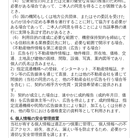
（4） 公衆衛生の向上または児童の健全な育成の推進のため特に
必要がある場合であって、ご本人の同意を得ることが困難である
とき。
（5）国の機関もしくは地方公共団体、またはその委託を受けた
ものが法令の定める事務を遂行することに対して協力する必要が
ある場合であって、ご本人の同意を得ることにより当該事務の遂
行に支障を及ぼす恐れがあるとき。
（6） 利用目的の達成に必要な範囲で、機密保持契約を締結して
いる信頼出来る業務委託先に対し、必要な範囲で開示する場合。
《不動産物件情報を第三者提供（広告）する場合》
1） 広告を行う不動産物件情報は、物件種目、所在地、価格、交
通、土地及び建物の面積、間取、設備、写真、案内図等であり、
個人の氏名は含みません。
2）指定流通機構への登録、インターネット、不動産情報誌、チ
ラシ等の広告媒体を通じて直接、または他の不動産会社を通じて
間接的（当社の同意のもと、他の不動産会社が広告を行う場合等
を含む）に、契約の相手方や売買・賃貸借希望者に提供されま
す。
3） 契約が成立した場合は、速やかに成約報告（成約年月日、価
格）を広告媒体主等へ行い、広告を停止します。成約情報は、指
定流通機構や民間の広告媒体主により集計、加工もしくは分析さ
れ、他の取引における価格査定の資料等として利用されます。
6. 個人情報の安全管理措置
当社が有する個人情報は適正かつ慎重に管理し、個人情報への不
正アクセス、紛失、改ざん、漏えい等を防止するため、必要かつ
適切な安全管理措置を講じます。