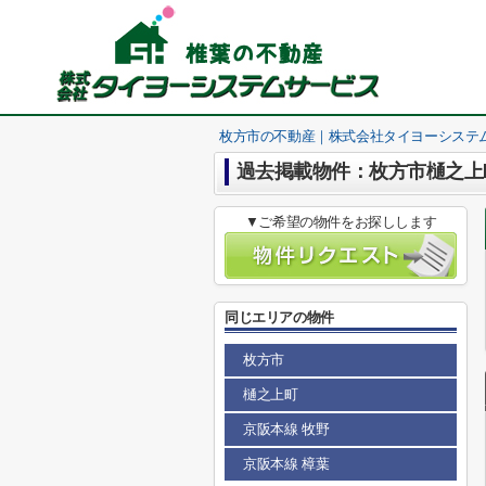
枚方市の不動産｜株式会社タイヨーシステ
過去掲載物件：枚方市樋之上
▼ご希望の物件をお探しします
同じエリアの物件
枚方市
樋之上町
京阪本線 牧野
京阪本線 樟葉