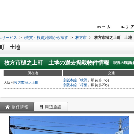
ムサービス
>
(売買・投資)地域から探す
>
枚方市
>
枚方市樋之上町 土地
町 土地
枚方市樋之上町 土地
の過去掲載物件情報
現況の確認
所在地
交通
京阪本線
「
牧野
」駅 徒歩16分
大阪府
枚方市
樋之上町
京阪本線
「
樟葉
」駅 徒歩20分
物件情報
周辺施設