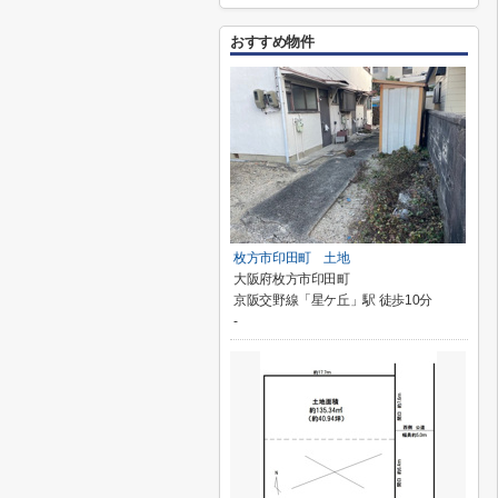
おすすめ物件
枚方市印田町 土地
大阪府枚方市印田町
京阪交野線「星ケ丘」駅 徒歩10分
-