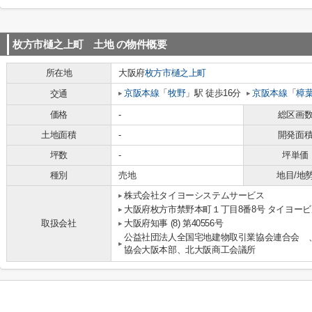
枚方市樋之上町 土地
の物件概要
所在地
大阪府
枚方市
樋之上町
京阪本線
「
牧野
」駅 徒歩16分
京阪本線
「
樟
交通
価格
-
総区画
土地面積
-
開発面
坪数
-
坪単価
種別
売地
地目/地
株式会社タイヨーシステムサービス
大阪府枚方市禁野本町１丁目8番8号 タイヨービ
取扱会社
大阪府知事 (8) 第40556号
公益社団法人全国宅地建物取引業協会連合会 
協会大阪本部、北大阪商工会議所