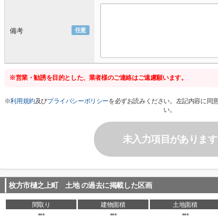
備考
任意
※営業・勧誘を目的とした、業者様のご連絡はご遠慮願います。
※
利用規約
及び
プライバシーポリシー
を必ずお読みください。左記内容に同
い。
未入力項目があります
枚方市樋之上町 土地
の過去に掲載した区画
間取り
建物面積
土地面積
***
***
***