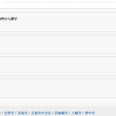
条件から探す
市
/
交野市
/
高槻市
/
京都市中京区
/
四條畷市
/
八幡市
/
豊中市