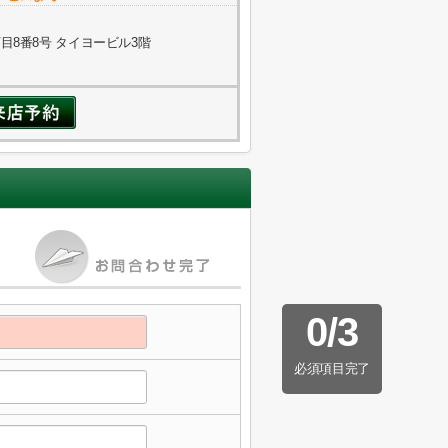
8番8号 タイヨービル3階
0
/
3
必須項目完了