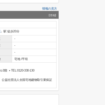
情報の見方
【売地】
葉
」駅 徒歩20分
数
-
積
-
-
勢
宅地 /平坦
ル3階
TEL:0120-330-130
、公益社団法人全国宅地建物取引業保証