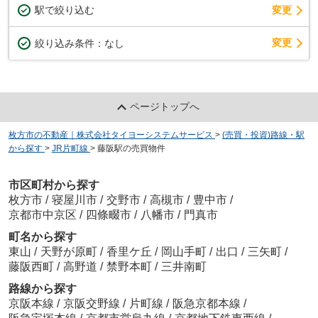
駅で絞り込む
変更
変更
絞り込み条件：
なし
ページトップへ
枚方市の不動産｜株式会社タイヨーシステムサービス
>
(売買・投資)路線・駅
から探す
>
JR片町線
>
藤阪駅の売買物件
市区町村から探す
枚方市
/
寝屋川市
/
交野市
/
高槻市
/
豊中市
/
京都市中京区
/
四條畷市
/
八幡市
/
門真市
町名から探す
東山
/
天野が原町
/
香里ケ丘
/
岡山手町
/
出口
/
三矢町
/
藤阪西町
/
高野道
/
禁野本町
/
三井南町
路線から探す
京阪本線
/
京阪交野線
/
片町線
/
阪急京都本線
/