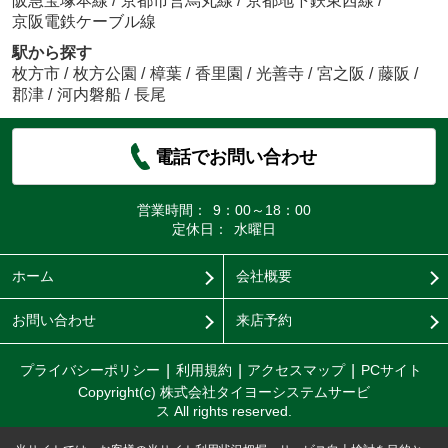
阪急宝塚本線
/
京都市営烏丸線
/
京都地下鉄東西線
/
京阪電鉄ケーブル線
駅から探す
枚方市
/
枚方公園
/
樟葉
/
香里園
/
光善寺
/
宮之阪
/
藤阪
/
郡津
/
河内磐船
/
長尾
電話でお問い合わせ
営業時間：
9：00～18：00
定休日：
水曜日
ホーム
会社概要
お問い合わせ
来店予約
プライバシーポリシー
利用規約
アクセスマップ
PCサイト
Copyright(c) 株式会社タイヨーシステムサービ
ス All rights reserved.