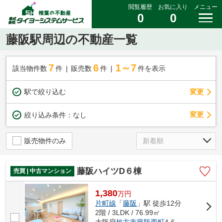
閲覧履歴
お気に入り
メニュー
0
0
藤阪駅周辺の不動産一覧
7
6
1～7
該当物件数
件
販売数
件
件を表示
駅で絞り込む
変更
変更
絞り込み条件：
なし
販売物件のみ
藤阪ハイツD６棟
売買 | 中古マンション
1,380
万
円
片町線
「
藤阪
」駅 徒歩12分
2階 / 3LDK / 76.99㎡