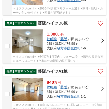
大阪府
枚方市
藤阪西町
4-6
＝オススメpoint＝ ●2026年4月室内リフォーム済！ ●家具・照明・カ
ーテン付の物件です！ ●即日内覧可能です！
藤阪ハイツD6棟
売買 | 中古マンション
1,380
万
円
片町線
「
藤阪
」駅 徒歩12分
2階 / 3LDK / 76.99㎡
大阪府
枚方市
藤阪西町
4-6
＝オススメpoint＝ ●令和7年1月室内リフォーム済！ ●陽当り良好な南
向きバルコニー！ ●空家のため即日内覧可能です！
藤阪ハイツA1棟
売買 | 中古マンション
840
万
円
片町線
「
藤阪
」駅 徒歩16分
3階 / 3LDK / 76.99㎡
大阪府
枚方市
藤阪西町
1-1
＝オススメpoint＝ ●南向きバルコニー！ ●二面バルコニー！ ●令和５