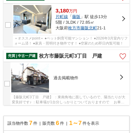
3,180
万
円
片町線
「
藤阪
」駅 徒歩13分
5階 / 3LDK / 72.85㎡
大阪府
枚方市
藤阪北町
21-1
＝オススメpoint＝ ●ペット飼育可能マンション！ ●2026年3月室内リフ
ォーム済！ ●家具・照明付き物件です！ ●空家のため即日内覧可能！
枚方市藤阪元町3丁目 戸建
売買 | 中古一戸建
過去掲載物件
【藤阪元町3丁目 戸建】 ：東南角地に面しているので、陽当たりが大
変良好です♪ ：駐車場が1台分しっかりとついておりますので お車を
お持ちの方も安心して頂けます♪ 駐車場には...
7
6
1～7
該当物件数
件
販売数
件
件を表示