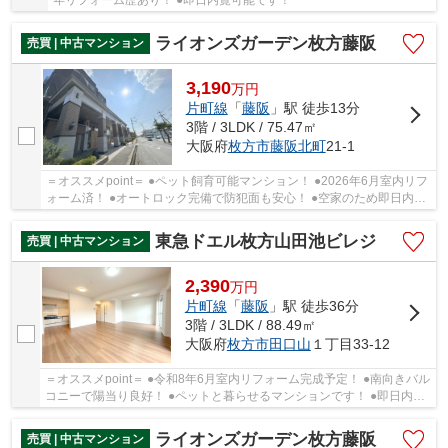
年リフォーム歴あり！ ●即日内覧可能です！
ライオンズガーデン枚方藤阪
売買 | 中古マンション
3,190
万
円
片町線
「
藤阪
」駅 徒歩13分
3階 / 3LDK / 75.47㎡
大阪府
枚方市
藤阪北町
21-1
＝オススメpoint＝ ●ペット飼育可能マンション！ ●2026年6月室内リフ
ォーム済！ ●オートロック完備で防犯面も安心！ ●空家のため即日内覧
可能！
東急ドエル枚方山田池ビレジ
売買 | 中古マンション
2,390
万
円
片町線
「
藤阪
」駅 徒歩36分
3階 / 3LDK / 88.49㎡
大阪府
枚方市
田口山
１丁目33-12
＝オススメpoint＝ ●令和8年6月室内リフォーム完成予定！ ●南向きバル
コニーで陽当り良好！ ●ペットと暮らせるマンションです！ ●即日内覧
可能です！
ライオンズガーデン枚方藤阪
売買 | 中古マンション