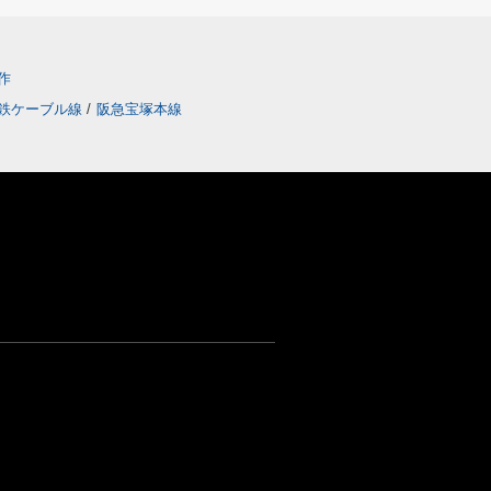
作
鉄ケーブル線
/
阪急宝塚本線