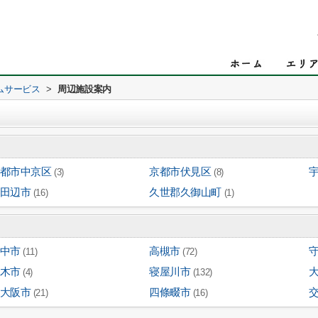
ムサービス
>
周辺施設案内
都市中京区
京都市伏見区
(3)
(8)
田辺市
久世郡久御山町
(16)
(1)
中市
高槻市
(11)
(72)
木市
寝屋川市
(4)
(132)
大阪市
四條畷市
(21)
(16)