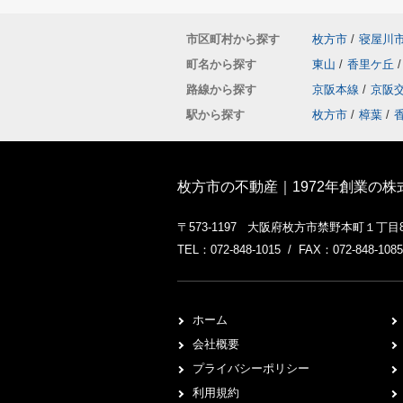
市区町村から探す
枚方市
/
寝屋川
町名から探す
東山
/
香里ケ丘
/
路線から探す
京阪本線
/
京阪
駅から探す
枚方市
/
樟葉
/
枚方市の不動産｜1972年創業の
〒573-1197 大阪府枚方市禁野本町１丁目
TEL：072-848-1015 / FAX：072-848-1085
ホーム
会社概要
プライバシーポリシー
利用規約