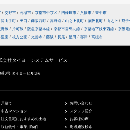
市
/
交野市
/
高槻市
/
京都市中京区
/
四條畷市
/
八幡市
/
豊中市
岡山手町
/
出口
/
藤阪西町
/
高野道
/
山之上北町
/
藤阪北町
/
山之上
/
茄子
交野線
/
片町線
/
阪急京都本線
/
京都市営烏丸線
/
京都地下鉄東西線
/
京阪電
香里園
/
枚方公園
/
光善寺
/
藤阪
/
長尾
/
星田
/
郡津
/
高槻市
株式会社タイヨーシステムサービス
8番8号 タイヨービル3階
戸建て
お問い合わせ
中古マンション
スタッフ紹介
注文住宅におすすめの土地
お客様の声
収益物件・事業用物件
周辺施設検索