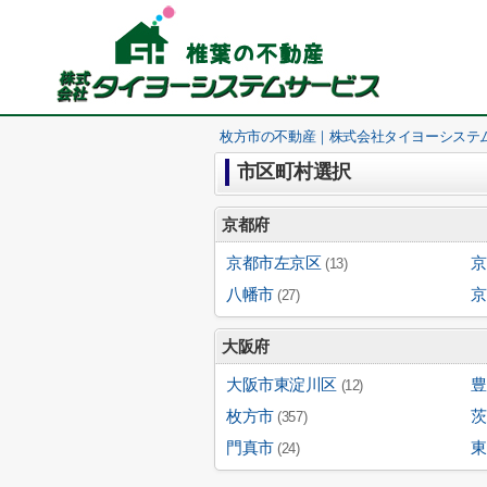
枚方市の不動産｜株式会社タイヨーシステ
市区町村選択
京都府
京都市左京区
京
(13)
八幡市
京
(27)
大阪府
大阪市東淀川区
豊
(12)
枚方市
茨
(357)
門真市
東
(24)