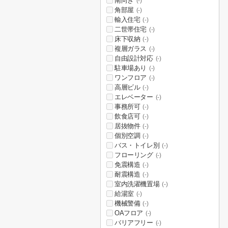
南向き
(-)
角部屋
(-)
輸入住宅
(-)
二世帯住宅
(-)
床下収納
(-)
複層ガラス
(-)
自由設計対応
(-)
駐車場あり
(-)
ワンフロア
(-)
高層ビル
(-)
エレベーター
(-)
事務所可
(-)
飲食店可
(-)
居抜物件
(-)
個別空調
(-)
バス・トイレ別
(-)
フローリング
(-)
免震構造
(-)
耐震構造
(-)
室内洗濯機置場
(-)
給湯室
(-)
機械警備
(-)
OAフロア
(-)
バリアフリー
(-)