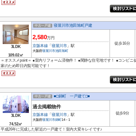
寝屋川市池田旭町戸建
中古一戸建
2,580
万円
徒歩16分
京阪本線
「
寝屋川市
」駅
3LDK
大阪府
寝屋川市
池田旭町
109.02㎡
＝オススメpoint＝ ●室内リフォーム済物件！ ●閑静な住宅地です！ ●コンビニ徒歩
家のため即日内覧可能です！
■□錦町 一戸建て□■
中古一戸建
過去掲載物件
徒歩9分
京阪本線
「
寝屋川市
」駅
3LDK
大阪府
寝屋川市
錦町
14－1
74.52㎡
平成26年に完成した駅近の一戸建て！室内大変キレイです♪