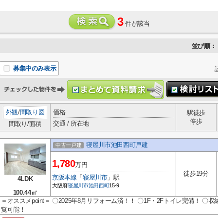
3
件が該当
並び順：
募集中のみ表示
外観
/
間取り図
価格
駅徒歩
停歩
交通 / 所在地
間取り/面積
寝屋川市池田西町戸建
中古一戸建
1,780
万円
徒歩19分
京阪本線
「
寝屋川市
」駅
4LDK
大阪府
寝屋川市
池田西町
15-9
100.44㎡
＝オススメpoint＝ 〇2025年8月リフォーム済！！ 〇1F・2Fトイレ完備！ 〇
覧可能！