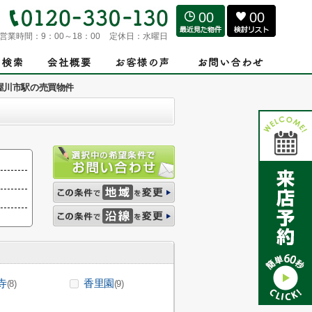
00
00
営業時間：
9：00～18：00
定休日：
水曜日
屋川市駅の売買物件
寺
香里園
(8)
(9)