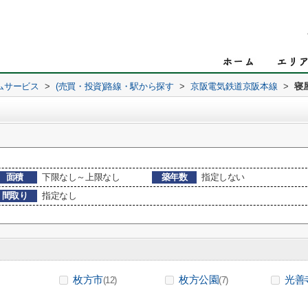
ムサービス
>
(売買・投資)路線・駅から探す
>
京阪電気鉄道京阪本線
>
寝
面積
下限なし～上限なし
築年数
指定しない
間取り
指定なし
枚方市
枚方公園
光善
(12)
(7)