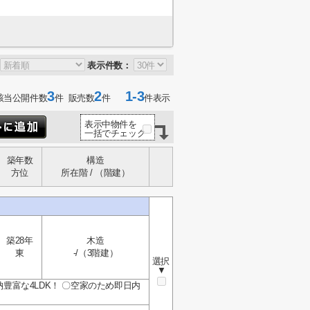
表示件数：
3
2
1-3
該当公開件数
件 販売数
件
件表示
表示中物件を
一括でチェック
築年数
構造
方位
所在階 / （階建）
築28年
木造
東
-/（3階建）
選択
▼
収納豊富な4LDK！ 〇空家のため即日内