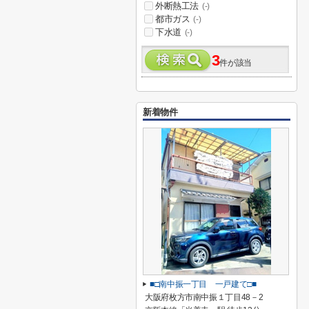
外断熱工法
(-)
都市ガス
(-)
下水道
(-)
3
件が該当
新着物件
■□南中振一丁目 一戸建て□■
大阪府枚方市南中振１丁目48－2