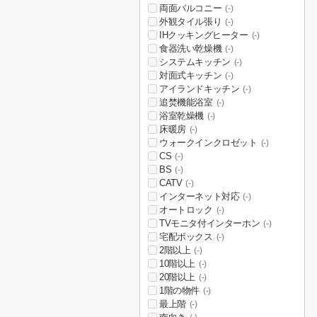
両面バルコニー
(-)
外観タイル張り
(-)
IHクッキングヒーター
(-)
食器洗い乾燥機
(-)
システムキッチン
(-)
対面式キッチン
(-)
アイランドキッチン
(-)
追焚機能浴室
(-)
浴室乾燥機
(-)
床暖房
(-)
ウォークインクロゼット
(-)
CS
(-)
BS
(-)
CATV
(-)
インターネット対応
(-)
オートロック
(-)
TVモニタ付インターホン
(-)
宅配ボックス
(-)
2階以上
(-)
10階以上
(-)
20階以上
(-)
1階の物件
(-)
最上階
(-)