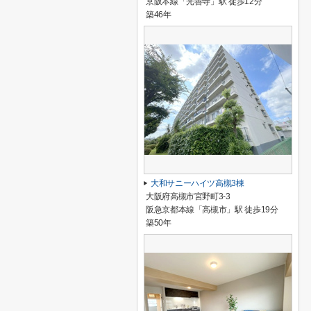
京阪本線「光善寺」駅 徒歩12分
築46年
大和サニーハイツ高槻3棟
大阪府高槻市宮野町3-3
阪急京都本線「高槻市」駅 徒歩19分
築50年