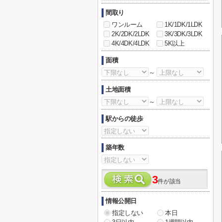
間取り
ワンルーム
1K/1DK/1LDK
2K/2DK/2LDK
3K/3DK/3LDK
4K/4DK/4LDK
5K以上
面積
～
土地面積
～
駅からの徒歩
築年数
3
件が該当
情報公開日
指定しない
本日