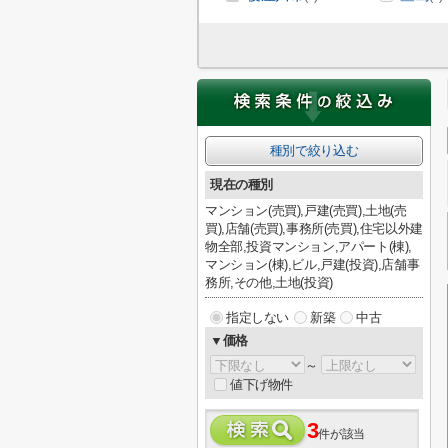
種別で絞り込む
現在の種別
マンション(売買),戸建(売買),土地(売
買),店舗(売買),事務所(売買),住宅以外建
物全部,投資マンション,アパート(棟),
マンション(棟),ビル,戸建(投資),店舗事
務所,その他,土地(投資)
指定しない
新築
中古
▼価格
～
値下げ物件
3
件が該当