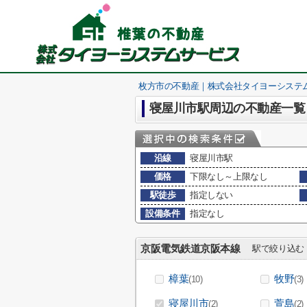
枚方市の不動産｜株式会社タイヨーシステ
寝屋川市駅周辺の不動産一覧
沿線
寝屋川市駅
価格
下限なし～上限なし
駅徒歩
指定しない
設備条件
指定なし
京阪電気鉄道京阪本線
駅で絞り込む
樟葉
牧野
(10)
(3)
寝屋川市
萱島
(2)
(2)