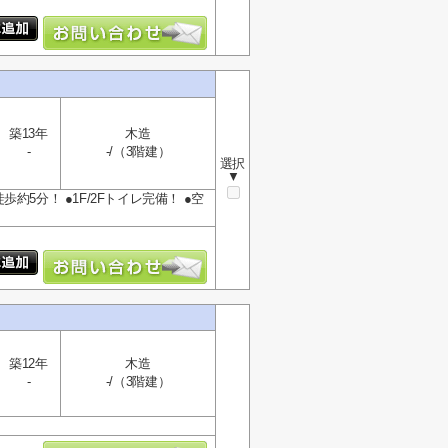
築13年
木造
-
-/（3階建）
選択
▼
約5分！ ●1F/2Fトイレ完備！ ●空
築12年
木造
-
-/（3階建）