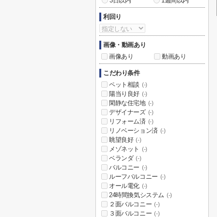
3日以内
1週間以内
利回り
画像・動画あり
画像あり
動画あり
こだわり条件
ペット相談
(-)
陽当り良好
(-)
閑静な住宅地
(-)
デザイナーズ
(-)
リフォーム済
(-)
リノベーション済
(-)
眺望良好
(-)
メゾネット
(-)
ベランダ
(-)
バルコニー
(-)
ルーフバルコニー
(-)
オール電化
(-)
24時間換気システム
(-)
２面バルコニー
(-)
３面バルコニー
(-)