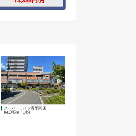
スーパーライフ香里園店
約1045m／14分