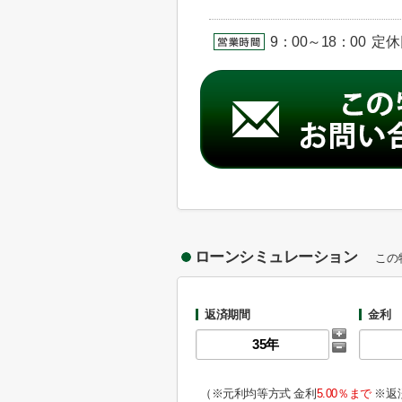
9：00～18：00 定
ローンシミュレーション
この
返済期間
金利
（※元利均等方式 金利
5.00％まで
※返