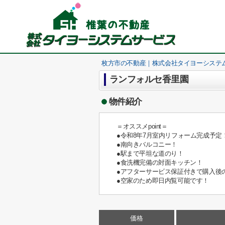
枚方市の不動産｜株式会社タイヨーシステ
ランフォルセ香里園
物件紹介
＝オススメpoint＝
●令和8年7月室内リフォーム完成予定
●南向きバルコニー！
●駅まで平坦な道のり！
●食洗機完備の対面キッチン！
●アフターサービス保証付きで購入後
●空家のため即日内覧可能です！
価格