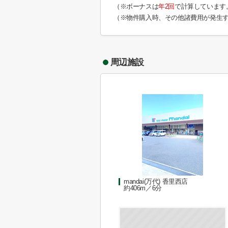
（※ボーナスは
年2回
で計算しています
（※物件購入時、その他諸費用が発生
周辺施設
mandai(万代) 香里西店
約406m／6分