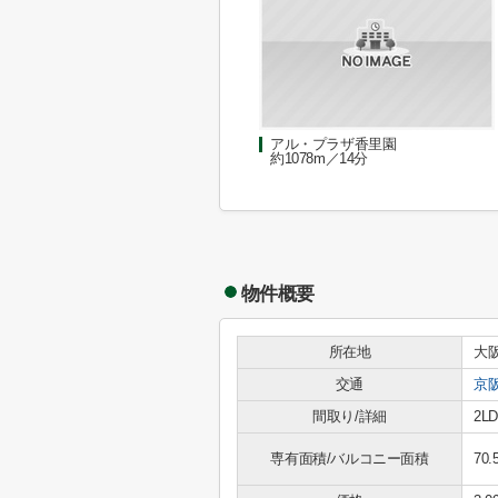
アル・プラザ香里園
約1078m／14分
物件概要
所在地
大
交通
京
間取り/詳細
2L
専有面積/バルコニー面積
70.