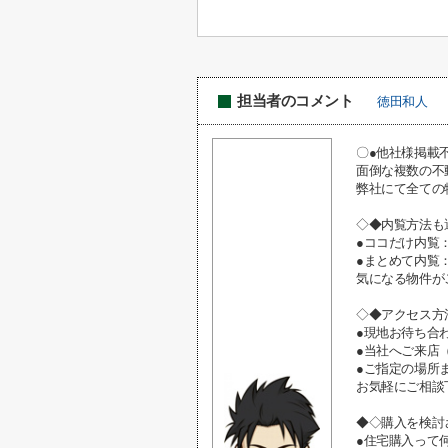
担当者のコメント
徳田和人
〇●他社様掲載
面倒な複数の不
弊社にて全ての
◇◆内覧方法も
●ココだけ内覧
●まとめて内覧
気になる物件が
◇◆アクセス方
●現地お待ち合
●当社へご来店
●ご指定の場所
お気軽にご相談
◆◇購入を検討
●住宅購入って