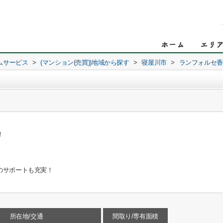
ムサービス
>
(マンション(売買))地域から探す
>
寝屋川市
>
ランフォルセ香
！
のサポートも充実！
所在地/交通
間取り/専有面積