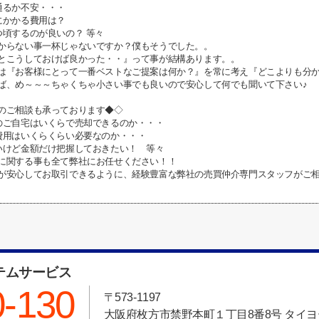
通るか不安・・・
にかかる費用は？
つ頃するのが良いの？ 等々
からない事一杯じゃないですか？僕もそうでした。。
とこうしておけば良かった・・』って事が結構あります。。
は『お客様にとって一番ベストなご提案は何か？』を常に考え『どこよりも分
ば、め～～～ちゃくちゃ小さい事でも良いので安心して何でも聞いて下さい♪
のご相談も承っております◆◇
ご自宅はいくらで売却できるのか・・・
用はいくらくらい必要なのか・・・
けど金額だけ把握しておきたい！ 等々
に関する事も全て弊社にお任せください！！
が安心してお取引できるように、経験豊富な弊社の売買仲介専門スタッフがご
テムサービス
0-130
〒573-1197
大阪府枚方市禁野本町１丁目8番8号 タイヨ