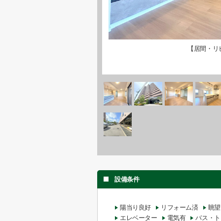
【居間・リ
設備条件
陽当り良好
リフォーム済
眺望
エレベーター
電気有
バス・ト