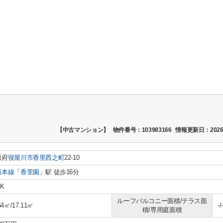
【中古マンション】
物件番号：103983166
情報更新日：2026
阪府
寝屋川市
香里西之町
22-10
阪本線
「
香里園
」駅 徒歩16分
DK
ルーフバルコニー面積/テラス面
54㎡/17.11㎡
-/-
積/専用庭面積