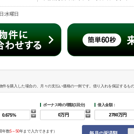
休日:水曜日
物件を購入した場合の、月々の支払い価格の一例です。借り入れを保証するも
ボーナス時の増額(1回分)
借入金額：
済年数
5～50
年まで入力できます）
毎月の返済額