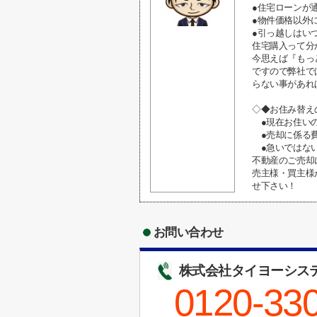
●住宅ローンが
●物件価格以外
●引っ越しはい
住宅購入って分
今思えば『もっ
ですので弊社で
らない事があれ
◇◆お住み替え
●現在お住いの
●売却に係る費
●急いではない
不動産のご売却
売主様・買主様
せ下さい！
お問い合わせ
株式会社タイヨーシス
0120-33