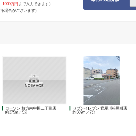
。
1000万円
まで入力できます）
する場合がございます）
ローソン 枚方南中振二丁目店
セブンイレブン 寝屋川松屋町店
約375m／5分
約509m／7分