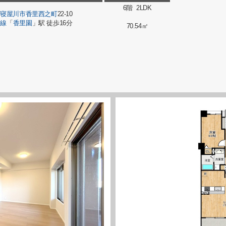
6階 2LDK
府
寝屋川市
香里西之町
22-10
本線
「
香里園
」駅 徒歩16分
70.54㎡