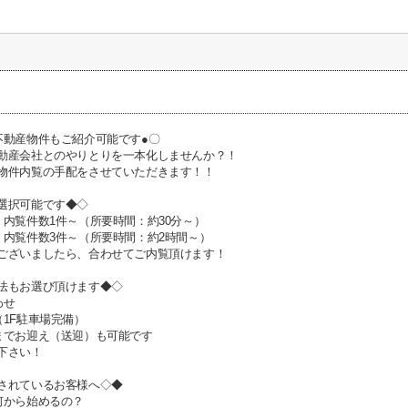
不動産物件もご紹介可能です●〇
動産会社とのやりとりを一本化しませんか？！
物件内覧の手配をさせていただきます！！
選択可能です◆◇
：内覧件数1件～（所要時間：約30分～）
：内覧件数3件～（所要時間：約2時間～）
ございましたら、合わせてご内覧頂けます！
法もお選び頂けます◆◇
わせ
（1F駐車場完備）
までお迎え（送迎）も可能です
下さい！
されているお客様へ◇◆
何から始めるの？