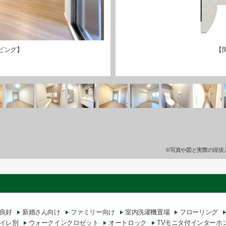
ビング】
【
※写真や図と実際の現状
良好
新婚さん向け
ファミリー向け
室内洗濯機置場
フローリング
イレ別
ウォークインクロゼット
オートロック
TVモニタ付インターホ