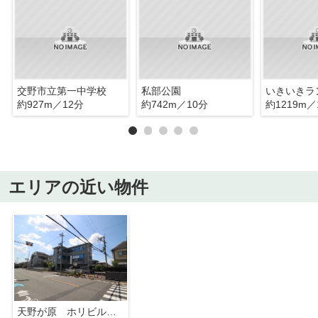
交野市立第一中学校
私部公園
いきいきラ
約927m／12分
約742m／10分
約1219m／
エリアの近い物件
天野が原 ホリビル 2A