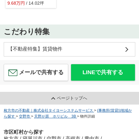
9.68
万
円
/ 14.02坪
こだわり特集
【不動産特集】賃貸物件
メールで共有する
LINEで共有する
ページトップへ
枚方市の不動産｜株式会社タイヨーシステムサービス
>
(事務所(賃貸))地域か
ら探す
>
交野市
>
天野が原 ホリビル 3B
>
物件詳細
市区町村から探す
枚方市
/
寝屋川市
/
交野市
/
高槻市
/
豊中市
/