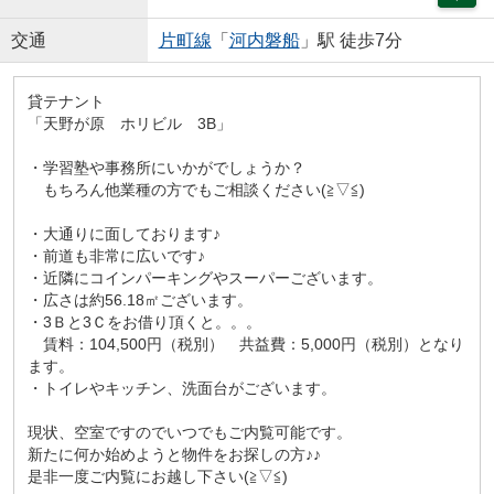
交通
片町線
「
河内磐船
」駅 徒歩7分
貸テナント
「天野が原 ホリビル 3B」
・学習塾や事務所にいかがでしょうか？
もちろん他業種の方でもご相談ください(≧▽≦)
・大通りに面しております♪
・前道も非常に広いです♪
・近隣にコインパーキングやスーパーございます。
・広さは約56.18㎡ございます。
・3Ｂと3Ｃをお借り頂くと。。。
賃料：104,500円（税別） 共益費：5,000円（税別）となり
ます。
・トイレやキッチン、洗面台がございます。
現状、空室ですのでいつでもご内覧可能です。
新たに何か始めようと物件をお探しの方♪♪
是非一度ご内覧にお越し下さい(≧▽≦)