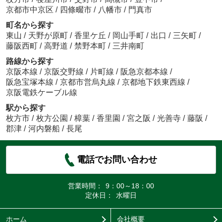
京都市中京区
/
四條畷市
/
八幡市
/
門真市
町名から探す
東山
/
天野が原町
/
香里ケ丘
/
岡山手町
/
出口
/
三矢町
/
藤阪西町
/
高野道
/
禁野本町
/
三井南町
路線から探す
京阪本線
/
京阪交野線
/
片町線
/
阪急京都本線
/
阪急宝塚本線
/
京都市営烏丸線
/
京都地下鉄東西線
/
京阪電鉄ケーブル線
駅から探す
枚方市
/
枚方公園
/
樟葉
/
香里園
/
宮之阪
/
光善寺
/
藤阪
/
郡津
/
河内磐船
/
長尾
電話でお問い合わせ
営業時間：
9：00～18：00
定休日：
水曜日
ホーム
会社概要