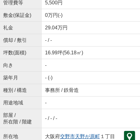
管理費等
5,500円
敷金(保証金)
0万円(-)
礼金
29.04万円
償却 / 敷引
- / -
坪数(面積)
16.99坪(56.18㎡)
向き
-
築年月
- (-)
種別 / 構造
事務所 / 鉄骨造
用途地域
-
部屋 /
- / - / -
所在階 / 階建
所在地
大阪府
交野市
天野が原町
１丁目