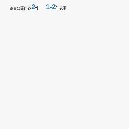
2
1-2
該当公開件数
件
件表示