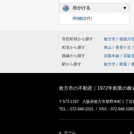
出かける
博物館
(1件)
市区町村から探す
枚方市
/
寝屋川
町名から探す
東山
/
香里ケ丘
/
路線から探す
京阪本線
/
京阪
駅から探す
枚方市
/
樟葉
/
枚方市の不動産｜1972年創業の
〒573-1197 大阪府枚方市禁野本町１丁目
TEL：072-848-1015 / FAX：072-848-1085
ホーム