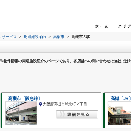
ムサービス
>
周辺施設案内
>
高槻市
>
高槻市の駅
※物件情報の周辺施設紹介のページであり、各店舗への問い合わせは当社では
高槻市〔阪急線〕
高槻〔JR
大阪府高槻市城北町２丁目