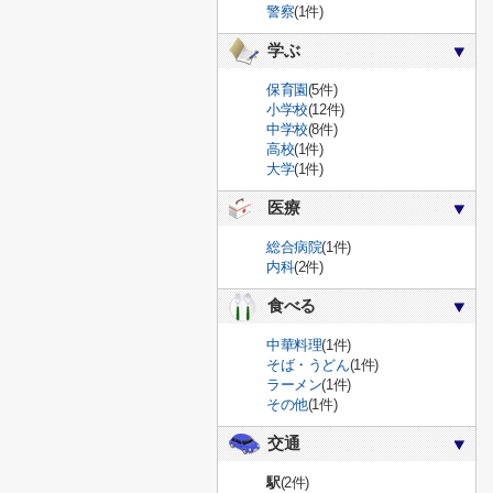
警察
(1件)
学ぶ
保育園
(5件)
小学校
(12件)
中学校
(8件)
高校
(1件)
大学
(1件)
医療
総合病院
(1件)
内科
(2件)
食べる
中華料理
(1件)
そば・うどん
(1件)
ラーメン
(1件)
その他
(1件)
交通
駅
(2件)