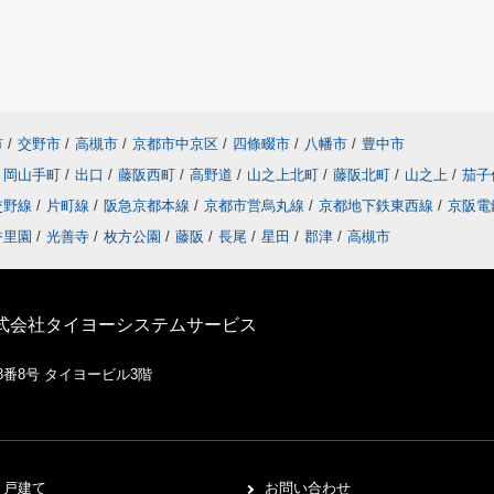
市
/
交野市
/
高槻市
/
京都市中京区
/
四條畷市
/
八幡市
/
豊中市
岡山手町
/
出口
/
藤阪西町
/
高野道
/
山之上北町
/
藤阪北町
/
山之上
/
茄子
交野線
/
片町線
/
阪急京都本線
/
京都市営烏丸線
/
京都地下鉄東西線
/
京阪電
香里園
/
光善寺
/
枚方公園
/
藤阪
/
長尾
/
星田
/
郡津
/
高槻市
株式会社タイヨーシステムサービス
8番8号 タイヨービル3階
戸建て
お問い合わせ