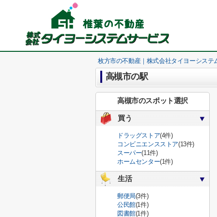
枚方市の不動産｜株式会社タイヨーシステ
高槻市の駅
高槻市のスポット選択
買う
ドラッグストア
(4件)
コンビニエンスストア
(13件)
スーパー
(11件)
ホームセンター
(1件)
生活
郵便局
(3件)
公民館
(1件)
図書館
(1件)