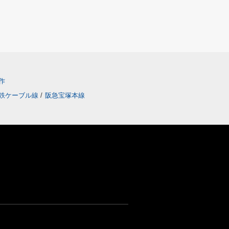
作
鉄ケーブル線
/
阪急宝塚本線