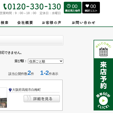
00
00
営業時間：
9：00～18：00
定休日：
水曜日
対応できません。
並び順：
2
1-2
該当公開件数
件
件表示
〕
大阪府高槻市白梅町