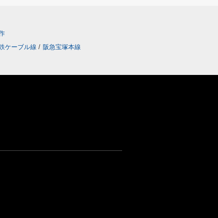
作
鉄ケーブル線
/
阪急宝塚本線