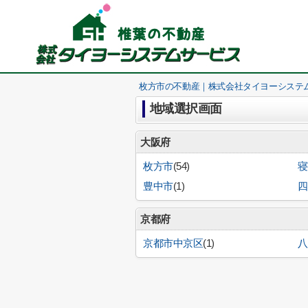
枚方市の不動産｜株式会社タイヨーシステ
地域選択画面
大阪府
枚方市
(54)
寝
豊中市
(1)
四
京都府
京都市中京区
(1)
八