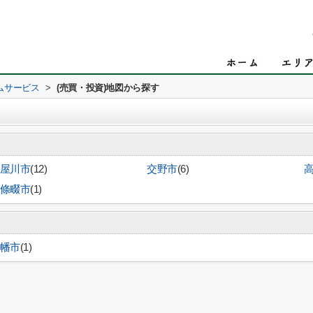
ムサービス
>
(売買・投資)地図から探す
屋川市
(12)
交野市
(6)
條畷市
(1)
幡市
(1)