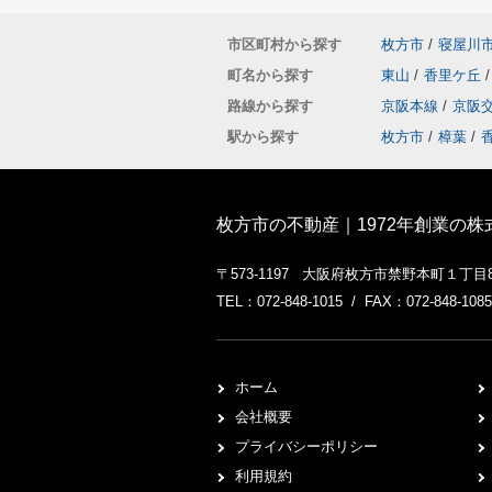
市区町村から探す
枚方市
/
寝屋川
町名から探す
東山
/
香里ケ丘
/
路線から探す
京阪本線
/
京阪
駅から探す
枚方市
/
樟葉
/
枚方市の不動産｜1972年創業の
〒573-1197 大阪府枚方市禁野本町１丁目
TEL：072-848-1015 / FAX：072-848-1085
ホーム
会社概要
プライバシーポリシー
利用規約