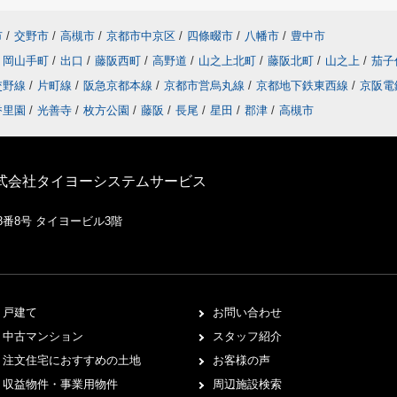
市
/
交野市
/
高槻市
/
京都市中京区
/
四條畷市
/
八幡市
/
豊中市
岡山手町
/
出口
/
藤阪西町
/
高野道
/
山之上北町
/
藤阪北町
/
山之上
/
茄子
交野線
/
片町線
/
阪急京都本線
/
京都市営烏丸線
/
京都地下鉄東西線
/
京阪電
香里園
/
光善寺
/
枚方公園
/
藤阪
/
長尾
/
星田
/
郡津
/
高槻市
株式会社タイヨーシステムサービス
8番8号 タイヨービル3階
戸建て
お問い合わせ
中古マンション
スタッフ紹介
注文住宅におすすめの土地
お客様の声
収益物件・事業用物件
周辺施設検索