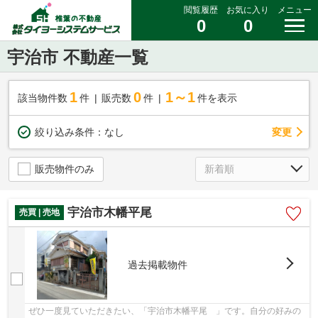
閲覧履歴
お気に入り
メニュー
0
0
宇治市 不動産一覧
1
0
1～1
該当物件数
件
販売数
件
件を表示
変更
絞り込み条件：
なし
販売物件のみ
宇治市木幡平尾
売買 | 売地
過去掲載物件
ぜひ一度見ていただきたい、「宇治市木幡平尾 」です。自分の好みの