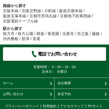
路線から探す
京阪本線
/
京阪交野線
/
片町線
/
阪急京都本線
/
阪急宝塚本線
/
京都市営烏丸線
/
京都地下鉄東西線
/
京阪電鉄ケーブル線
駅から探す
枚方市
/
枚方公園
/
樟葉
/
香里園
/
光善寺
/
宮之阪
/
藤阪
/
河内磐船
/
郡津
/
長尾
電話でお問い合わせ
営業時間：
9：00～18：00
定休日：
水曜日
ホーム
会社概要
お問い合わせ
来店予約
プライバシーポリシー
利用規約
アクセスマップ
PCサイト