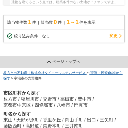
建物を建てるという点では、建築条件のない土地がイチオシですよ。広
さの心配がいらない土地面積140.92㎡(公簿)。...
1
0
1～1
該当物件数
件
販売数
件
件を表示
変更
絞り込み条件：
なし
ページトップへ
枚方市の不動産｜株式会社タイヨーシステムサービス
>
(売買・投資)地域から
探す
>
宇治市の売買物件
市区町村から探す
枚方市
/
寝屋川市
/
交野市
/
高槻市
/
豊中市
/
京都市中京区
/
四條畷市
/
八幡市
/
門真市
町名から探す
東山
/
天野が原町
/
香里ケ丘
/
岡山手町
/
出口
/
三矢町
/
藤阪西町
/
高野道
/
禁野本町
/
三井南町