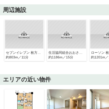
周辺施設
セブンイレブン 枚方長尾荒阪2丁目店
生活協同組合おおさかパルコープ ながお店
約803m／11分
約1186m／15分
約1201m／
エリアの近い物件