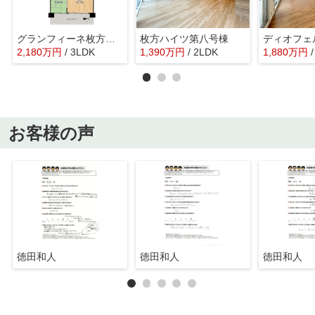
グランフィーネ枚方長尾
枚方ハイツ第八号棟
ディオフェ
2,180
万
円
/ 3LDK
1,390
万
円
/ 2LDK
1,880
万
円
お客様の声
徳田和人
徳田和人
徳田和人