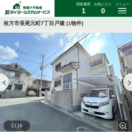
閲覧履歴
お気に入り
メニュー
1
0
枚方市長尾元町7丁目戸建 (
1
物件)
1 / 16