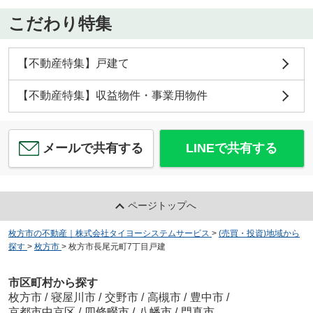
こだわり特集
【不動産特集】戸建て
【不動産特集】収益物件・事業用物件
メールで共有する
LINEで共有する
ページトップへ
枚方市の不動産｜株式会社タイヨーシステムサービス
>
(売買・投資)地域から
探す
>
枚方市
>
枚方市長尾元町7丁目戸建
市区町村から探す
枚方市
/
寝屋川市
/
交野市
/
高槻市
/
豊中市
/
京都市中京区
/
四條畷市
/
八幡市
/
門真市