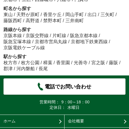
町名から探す
東山
/
天野が原町
/
香里ケ丘
/
岡山手町
/
出口
/
三矢町
/
藤阪西町
/
高野道
/
禁野本町
/
三井南町
路線から探す
京阪本線
/
京阪交野線
/
片町線
/
阪急京都本線
/
阪急宝塚本線
/
京都市営烏丸線
/
京都地下鉄東西線
/
京阪電鉄ケーブル線
駅から探す
枚方市
/
枚方公園
/
樟葉
/
香里園
/
光善寺
/
宮之阪
/
藤阪
/
郡津
/
河内磐船
/
長尾
電話でお問い合わせ
営業時間：
9：00～18：00
定休日：
水曜日
ホーム
会社概要