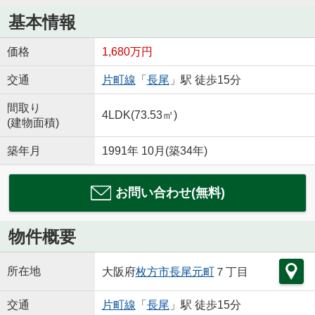
基本情報
価格
1,680万円
交通
片町線
「
長尾
」駅 徒歩15分
間取り
4LDK(73.53㎡)
(建物面積)
築年月
1991年 10月(築34年)
お問い合わせ(無料)
物件概要
所在地
大阪府
枚方市
長尾元町
７丁目
交通
片町線
「
長尾
」駅 徒歩15分