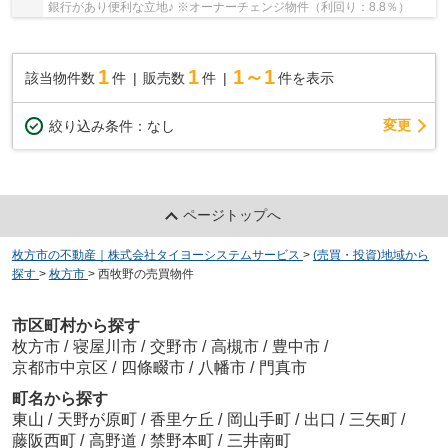
銀行があり便利な立地♪ ※オーナーチェンジ物件（利回り：8.8％）
1
1
1～1
該当物件数
件
販売数
件
件を表示
変更
絞り込み条件：
なし
ページトップへ
枚方市の不動産｜株式会社タイヨーシステムサービス
>
(売買・投資)地域から
探す
>
枚方市
>
西牧野の売買物件
市区町村から探す
枚方市
/
寝屋川市
/
交野市
/
高槻市
/
豊中市
/
京都市中京区
/
四條畷市
/
八幡市
/
門真市
町名から探す
東山
/
天野が原町
/
香里ケ丘
/
岡山手町
/
出口
/
三矢町
/
藤阪西町
/
高野道
/
禁野本町
/
三井南町