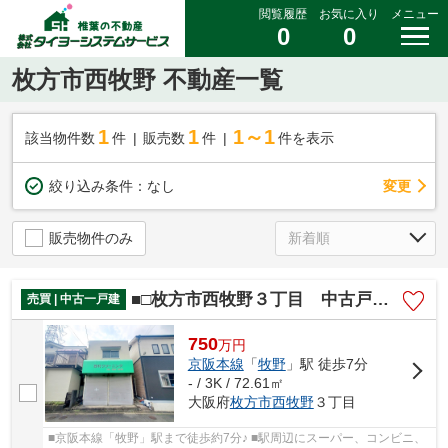
閲覧履歴
お気に入り
メニュー
0
0
枚方市西牧野 不動産一覧
1
1
1～1
該当物件数
件
販売数
件
件を表示
変更
絞り込み条件：
なし
販売物件のみ
■□枚方市西牧野３丁目 中古戸建□■
売買 | 中古一戸建
750
万
円
京阪本線
「
牧野
」駅 徒歩7分
- / 3K / 72.61㎡
大阪府
枚方市
西牧野
３丁目
■京阪本線「牧野」駅まで徒歩約7分♪ ■駅周辺にスーパー、コンビニ、