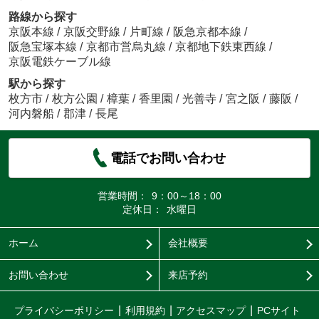
路線から探す
京阪本線
/
京阪交野線
/
片町線
/
阪急京都本線
/
阪急宝塚本線
/
京都市営烏丸線
/
京都地下鉄東西線
/
京阪電鉄ケーブル線
駅から探す
枚方市
/
枚方公園
/
樟葉
/
香里園
/
光善寺
/
宮之阪
/
藤阪
/
河内磐船
/
郡津
/
長尾
電話でお問い合わせ
営業時間：
9：00～18：00
定休日：
水曜日
ホーム
会社概要
お問い合わせ
来店予約
プライバシーポリシー
利用規約
アクセスマップ
PCサイト