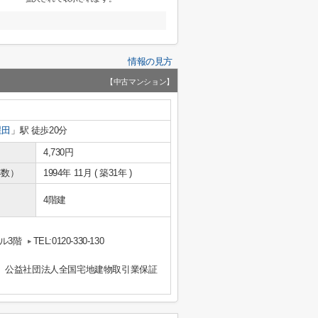
情報の見方
【中古マンション】
星田
」駅 徒歩20分
4,730円
年数）
1994年 11月 ( 築31年 )
4階建
ル3階
TEL:0120-330-130
、公益社団法人全国宅地建物取引業保証