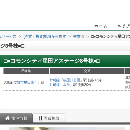
ムサービス
>
(売買・投資)地域から探す
>
交野市
>
□■コモンシティ星田ア
ジ8号棟■□
□■コモンシティ星田アステージ8号棟■□
所在地
交通
築
片町線
「
寝屋川公園
」駅 徒歩13分
大阪府
交野市
星田西
４丁目
4
片町線
「
星田
」駅 徒歩20分
鉄
物件情報
周辺施設