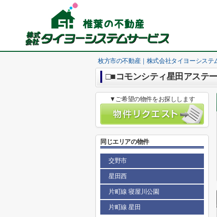
枚方市の不動産｜株式会社タイヨーシステ
□■コモンシティ星田アステー
▼ご希望の物件をお探しします
同じエリアの物件
交野市
星田西
片町線 寝屋川公園
片町線 星田