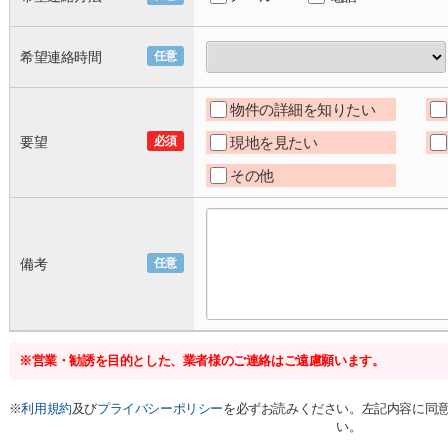
希望連絡時間
任意
物件の詳細を知りたい
要望
必須
現地を見たい
その他
備考
任意
※営業・勧誘を目的とした、業者様のご連絡はご遠慮願います。
※
利用規約
及び
プライバシーポリシー
を必ずお読みください。左記内容に同
い。