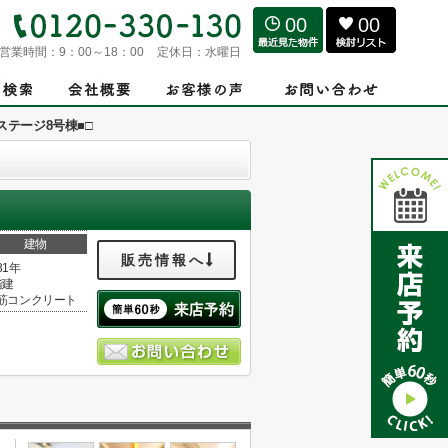
00
00
営業時間：
9：00～18：00
定休日：
水曜日
ステージ8号棟■□
建物
販売情報へ
31年
階建
筋コンクリート