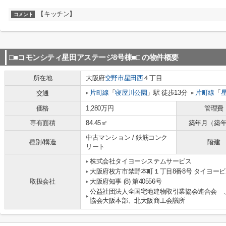
【キッチン】
コメント
□■コモンシティ星田アステージ8号棟■□
の物件概要
所在地
大阪府
交野市
星田西
４丁目
片町線
「
寝屋川公園
」駅 徒歩13分
片町線
「
交通
価格
1,280万円
管理費
専有面積
84.45㎡
築年月（築
中古マンション / 鉄筋コンク
種別/構造
階建
リート
株式会社タイヨーシステムサービス
大阪府枚方市禁野本町１丁目8番8号 タイヨービ
取扱会社
大阪府知事 (8) 第40556号
公益社団法人全国宅地建物取引業協会連合会 
協会大阪本部、北大阪商工会議所