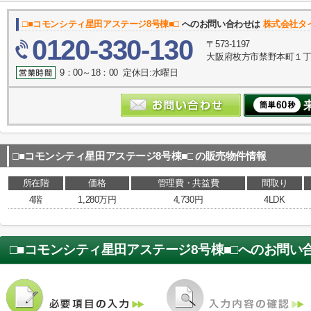
□■コモンシティ星田アステージ8号棟■□
へのお問い合わせは
株式会社タ
0120-330-130
〒573-1197
大阪府枚方市禁野本町１丁目
9：00～18：00 定休日:水曜日
□■コモンシティ星田アステージ8号棟■□
の販売物件情報
所在階
価格
管理費・共益費
間取り
4階
1,280万円
4,730円
4LDK
□■コモンシティ星田アステージ8号棟■□
へのお問い