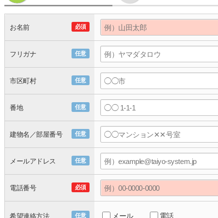
お名前
必須
フリガナ
任意
市区町村
任意
番地
任意
建物名／部屋番号
任意
メールアドレス
任意
電話番号
必須
メール
電話
希望連絡方法
任意