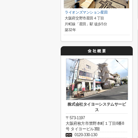
ライオンズマンション星田
大阪府交野市星田４丁目
片町線「星田」駅 徒歩5分
築32年
株式会社タイヨーシステムサービ
ス
〒573-1197
大阪府枚方市禁野本町１丁目8番8
号 タイヨービル3階
0120-330-130