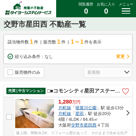
閲覧履歴
お気に入り
メニュー
0
0
交野市星田西 不動産一覧
1
1
1～1
該当物件数
件
販売数
件
件を表示
変更
絞り込み条件：
なし
販売物件のみ
□■コモンシティ星田アステージ8号棟■□
売買 | 中古マンション
1,280
万
円
片町線
「
寝屋川公園
」駅 徒歩13分
片町線
「
星田
」駅 徒歩20分
4階 / 4LDK / 84.45㎡
大阪府
交野市
星田西
４丁目
最上階、間取4LDK、リフォーム歴があって、そのままで住める住戸