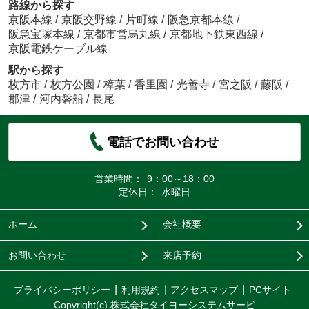
路線から探す
京阪本線
/
京阪交野線
/
片町線
/
阪急京都本線
/
阪急宝塚本線
/
京都市営烏丸線
/
京都地下鉄東西線
/
京阪電鉄ケーブル線
駅から探す
枚方市
/
枚方公園
/
樟葉
/
香里園
/
光善寺
/
宮之阪
/
藤阪
/
郡津
/
河内磐船
/
長尾
電話でお問い合わせ
営業時間：
9：00～18：00
定休日：
水曜日
ホーム
会社概要
お問い合わせ
来店予約
プライバシーポリシー
利用規約
アクセスマップ
PCサイト
Copyright(c) 株式会社タイヨーシステムサービ