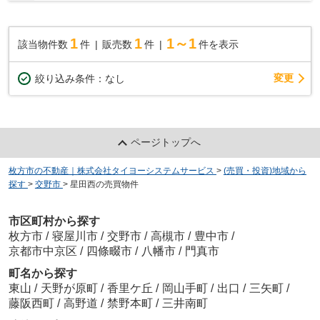
1
1
1～1
該当物件数
件
販売数
件
件を表示
変更
絞り込み条件：
なし
ページトップへ
枚方市の不動産｜株式会社タイヨーシステムサービス
>
(売買・投資)地域から
探す
>
交野市
>
星田西の売買物件
市区町村から探す
枚方市
/
寝屋川市
/
交野市
/
高槻市
/
豊中市
/
京都市中京区
/
四條畷市
/
八幡市
/
門真市
町名から探す
東山
/
天野が原町
/
香里ケ丘
/
岡山手町
/
出口
/
三矢町
/
藤阪西町
/
高野道
/
禁野本町
/
三井南町