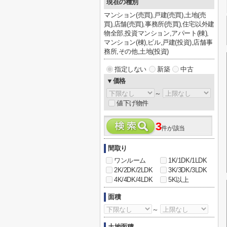
現在の種別
マンション(売買),戸建(売買),土地(売
買),店舗(売買),事務所(売買),住宅以外建
物全部,投資マンション,アパート(棟),
マンション(棟),ビル,戸建(投資),店舗事
務所,その他,土地(投資)
指定しない
新築
中古
▼価格
～
値下げ物件
3
件が該当
間取り
ワンルーム
1K/1DK/1LDK
2K/2DK/2LDK
3K/3DK/3LDK
4K/4DK/4LDK
5K以上
面積
～
土地面積