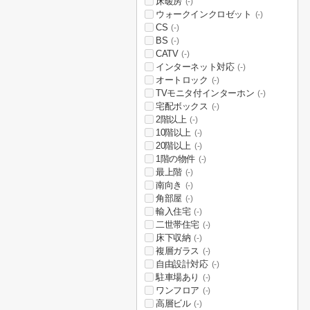
床暖房
(-)
ウォークインクロゼット
(-)
CS
(-)
BS
(-)
CATV
(-)
インターネット対応
(-)
オートロック
(-)
TVモニタ付インターホン
(-)
宅配ボックス
(-)
2階以上
(-)
10階以上
(-)
20階以上
(-)
1階の物件
(-)
最上階
(-)
南向き
(-)
角部屋
(-)
輸入住宅
(-)
二世帯住宅
(-)
床下収納
(-)
複層ガラス
(-)
自由設計対応
(-)
駐車場あり
(-)
ワンフロア
(-)
高層ビル
(-)