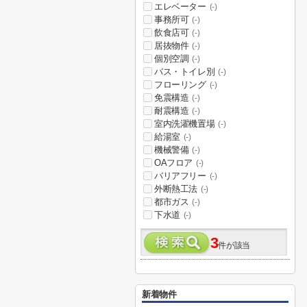
エレベーター
(-)
事務所可
(-)
飲食店可
(-)
居抜物件
(-)
個別空調
(-)
バス・トイレ別
(-)
フローリング
(-)
免震構造
(-)
耐震構造
(-)
室内洗濯機置場
(-)
給湯室
(-)
機械警備
(-)
OAフロア
(-)
バリアフリー
(-)
外断熱工法
(-)
都市ガス
(-)
下水道
(-)
3
件が該当
新着物件