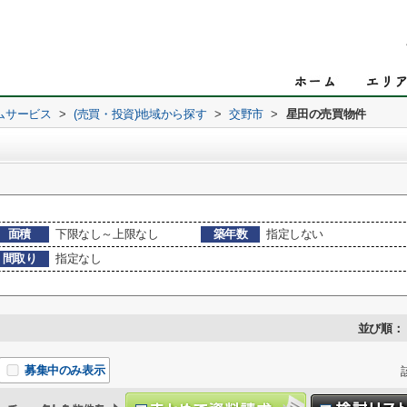
ムサービス
>
(売買・投資)地域から探す
>
交野市
>
星田の売買物件
面積
下限なし～上限なし
築年数
指定しない
間取り
指定なし
並び順：
募集中のみ表示