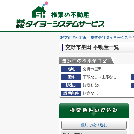
枚方市の不動産｜株式会社タイヨーシステ
交野市星田 不動産一覧
地域
交野市星田
価格
下限なし～上限なし
駅徒歩
指定しない
設備条件
指定なし
種別で絞り込む