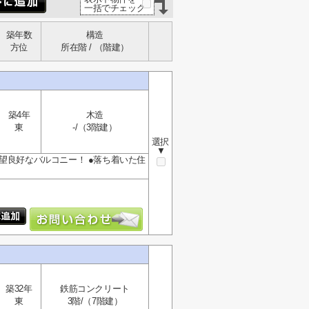
一括でチェック
築年数
構造
方位
所在階 / （階建）
築4年
木造
東
-/（3階建）
選択
▼
●眺望良好なバルコニー！ ●落ち着いた住
築32年
鉄筋コンクリート
東
3階/（7階建）