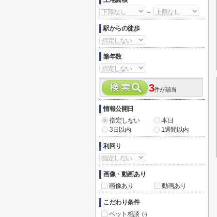
～
駅からの徒歩
築年数
3
件が該当
情報公開日
指定しない
本日
3日以内
1週間以内
利回り
画像・動画あり
画像あり
動画あり
こだわり条件
ペット相談
(-)