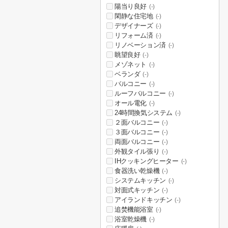
陽当り良好
(-)
閑静な住宅地
(-)
デザイナーズ
(-)
リフォーム済
(-)
リノベーション済
(-)
眺望良好
(-)
メゾネット
(-)
ベランダ
(-)
バルコニー
(-)
ルーフバルコニー
(-)
オール電化
(-)
24時間換気システム
(-)
２面バルコニー
(-)
３面バルコニー
(-)
両面バルコニー
(-)
外観タイル張り
(-)
IHクッキングヒーター
(-)
食器洗い乾燥機
(-)
システムキッチン
(-)
対面式キッチン
(-)
アイランドキッチン
(-)
追焚機能浴室
(-)
浴室乾燥機
(-)