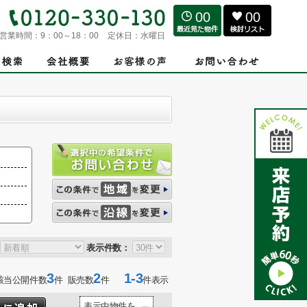
00
00
営業時間：
9：00～18：00
定休日：
水曜日
表示件数：
3
2
1-3
該当公開件数
件 販売数
件
件表示
表示中物件を