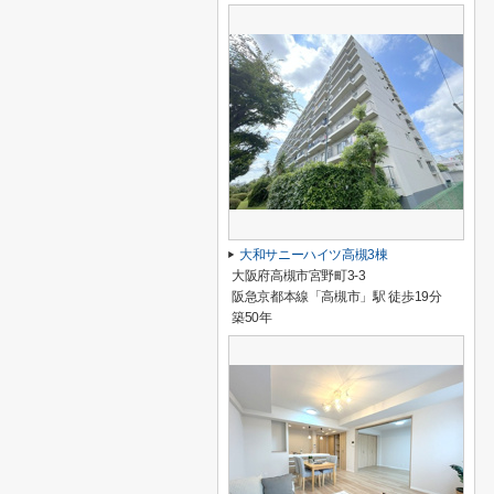
大和サニーハイツ高槻3棟
大阪府高槻市宮野町3-3
阪急京都本線「高槻市」駅 徒歩19分
築50年