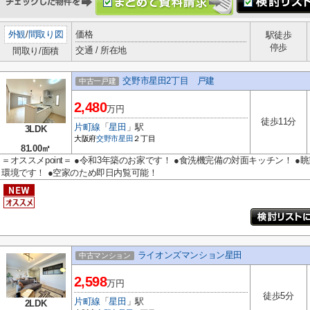
外観
/
間取り図
価格
駅徒歩
停歩
交通 / 所在地
間取り/面積
交野市星田2丁目 戸建
中古一戸建
2,480
万円
徒歩11分
片町線
「
星田
」駅
3LDK
大阪府
交野市
星田
２丁目
81.00㎡
＝オススメpoint＝ ●令和3年築のお家です！ ●食洗機完備の対面キッチン！ 
環境です！ ●空家のため即日内覧可能！
ライオンズマンション星田
中古マンション
2,598
万円
徒歩5分
片町線
「
星田
」駅
2LDK