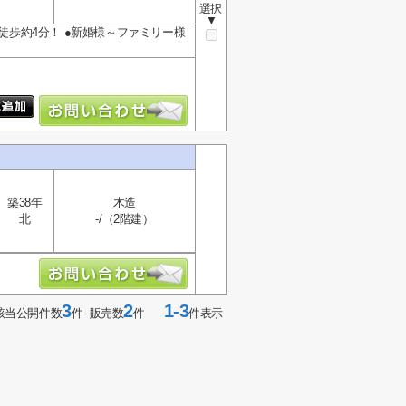
選択
▼
まで徒歩約4分！ ●新婚様～ファミリー様
築38年
木造
北
-/（2階建）
3
2
1-3
該当公開件数
件 販売数
件
件表示