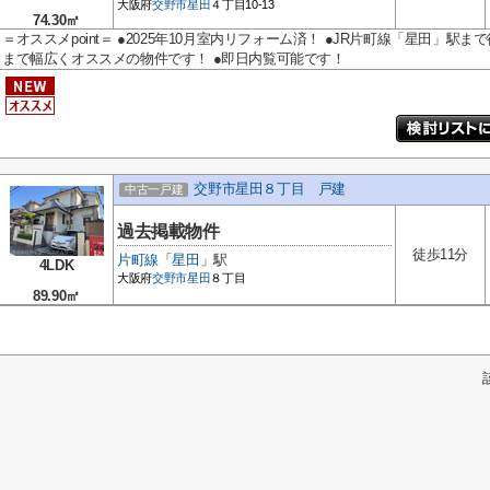
大阪府
交野市
星田
４丁目10-13
74.30㎡
＝オススメpoint＝ ●2025年10月室内リフォーム済！ ●JR片町線「星田」駅
まで幅広くオススメの物件です！ ●即日内覧可能です！
交野市星田８丁目 戸建
中古一戸建
過去掲載物件
徒歩11分
片町線
「
星田
」駅
4LDK
大阪府
交野市
星田
８丁目
89.90㎡