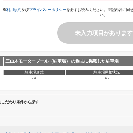
※
利用規約
及び
プライバシーポリシー
を必ずお読みください。左記内容に同
い。
未入力項目があります
三山木モータープール（駐車場）
の過去に掲載した駐車場
駐車場形式
駐車場屋根状況
***
***
るこだわり条件から探す