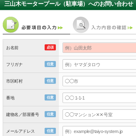
三山木モータープール（駐車場）
へのお問い合わせ
お名前
必須
フリガナ
任意
市区町村
任意
番地
任意
建物名／部屋番号
任意
メールアドレス
任意