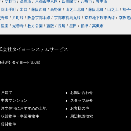
市
/
交野市
/
高槻市
/
京都市中京区
/
四條畷市
/
八幡市
/
豊中市
岡山手町
/
出口
/
藤阪西町
/
高野道
/
山之上北町
/
藤阪北町
/
山之上
/
茄子
交野線
/
片町線
/
阪急京都本線
/
京都市営烏丸線
/
京都地下鉄東西線
/
京阪電
香里園
/
光善寺
/
枚方公園
/
藤阪
/
長尾
/
星田
/
郡津
/
高槻市
株式会社タイヨーシステムサービス
8番8号 タイヨービル3階
戸建て
お問い合わせ
中古マンション
スタッフ紹介
注文住宅におすすめの土地
お客様の声
収益物件・事業用物件
周辺施設検索
賃貸物件