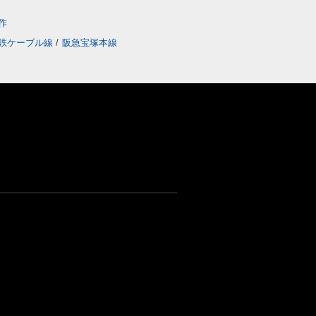
作
鉄ケーブル線
/
阪急宝塚本線