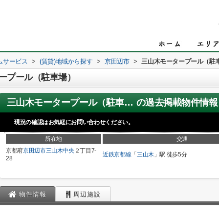
ムサービス
>
(賃貸)地域から探す
>
京田辺市
>
三山木モータープール（駐
ープール（駐車場）
三山木モータープール（駐車場）
の過去掲載物件情報
現況の確認はお気軽にお問い合わせください。
所在地
交通
京都府
京田辺市
三山木中央
２丁目7-
近鉄京都線
「
三山木
」駅 徒歩5分
28
物件情報
周辺施設