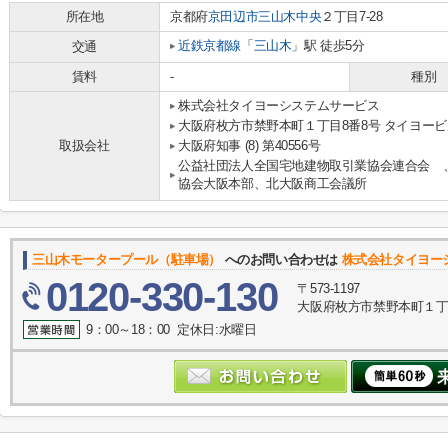
所在地
京都府
京田辺市
三山木中央
２丁目7-28
近鉄京都線
「
三山木
」駅 徒歩5分
交通
賃料
-
種別
株式会社タイヨーシステムサービス
大阪府枚方市禁野本町１丁目8番8号 タイヨービ
取扱会社
大阪府知事 (8) 第40556号
公益社団法人全国宅地建物取引業協会連合会 
協会大阪本部、北大阪商工会議所
三山木モータープール（駐車場）
へのお問い合わせは
株式会社タイヨー
0120-330-130
〒573-1197
大阪府枚方市禁野本町１丁目
9：00～18：00 定休日:水曜日