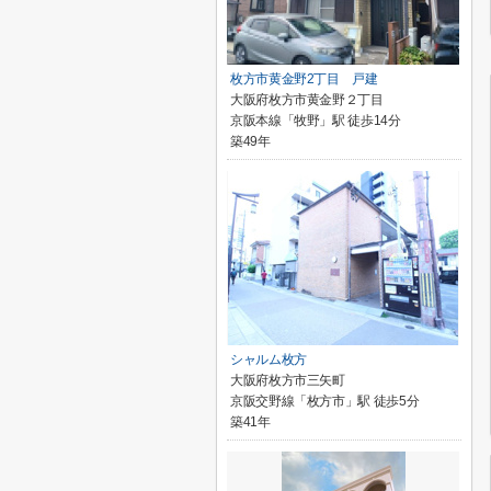
枚方市黄金野2丁目 戸建
大阪府枚方市黄金野２丁目
京阪本線「牧野」駅 徒歩14分
築49年
シャルム枚方
大阪府枚方市三矢町
京阪交野線「枚方市」駅 徒歩5分
築41年