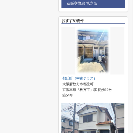
京阪交野線 宮之阪
おすすめ物件
都丘町（中古テラス）
大阪府枚方市都丘町
京阪本線「枚方市」駅 徒歩29分
築54年