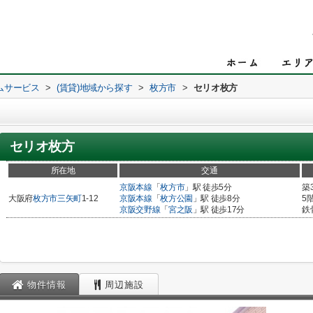
ムサービス
>
(賃貸)地域から探す
>
枚方市
>
セリオ枚方
セリオ枚方
所在地
交通
京阪本線
「
枚方市
」駅 徒歩5分
築
大阪府
枚方市
三矢町
1-12
京阪本線
「
枚方公園
」駅 徒歩8分
5
京阪交野線
「
宮之阪
」駅 徒歩17分
鉄
物件情報
周辺施設