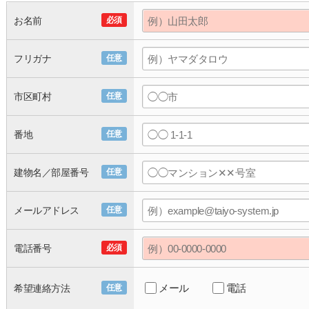
お名前
必須
フリガナ
任意
市区町村
任意
番地
任意
建物名／部屋番号
任意
メールアドレス
任意
電話番号
必須
メール
電話
希望連絡方法
任意