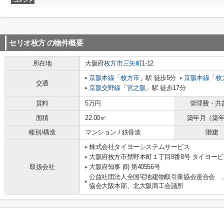
コメント
セリオ枚方
の物件概要
所在地
大阪府
枚方市
三矢町
1-12
京阪本線
「
枚方市
」駅 徒歩5分
京阪本線
「
枚
交通
京阪交野線
「
宮之阪
」駅 徒歩17分
賃料
5万円
管理費・共
面積
22.00㎡
築年月（築
種別/構造
マンション / 鉄骨造
階建
株式会社タイヨーシステムサービス
大阪府枚方市禁野本町１丁目8番8号 タイヨービ
取扱会社
大阪府知事 (8) 第40556号
公益社団法人全国宅地建物取引業協会連合会 
協会大阪本部、北大阪商工会議所