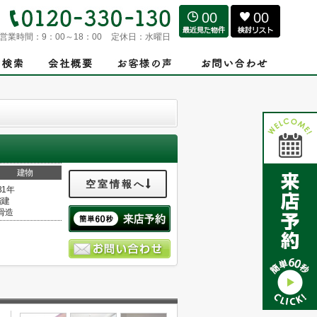
00
00
営業時間：
9：00～18：00
定休日：
水曜日
建物
空室情報へ
31年
階建
骨造