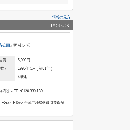
情報の見方
【マンション】
方公園
」駅 徒歩8分
益費
5,000円
年数）
1995年 3月 ( 築31年 )
5階建
ル3階
TEL:0120-330-130
、公益社団法人全国宅地建物取引業保証