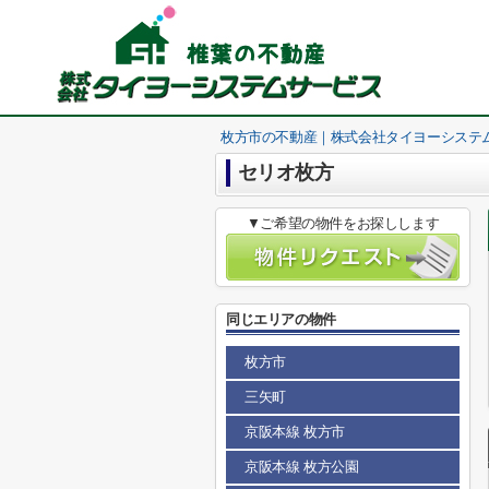
枚方市の不動産｜株式会社タイヨーシステ
セリオ枚方
▼ご希望の物件をお探しします
同じエリアの物件
枚方市
三矢町
京阪本線 枚方市
京阪本線 枚方公園