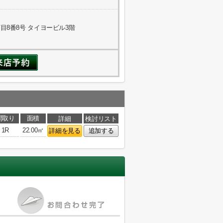
8番8号 タイヨービル3階
間取り
面積
詳細
検討リスト
1R
22.00㎡
詳細を見る
追加する