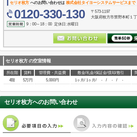
セリオ枚方
へのお問い合わせは
株式会社タイヨーシステムサービスまで
0120-330-130
〒573-1197
大阪府枚方市禁野本町１丁目
9：00～18：00 定休日:水曜日
セリオ枚方
の空室情報
所在階
賃料
管理費・共益費
敷金/礼金/保証金/償却/敷引
4階
5万円
5,000円
/
/
/
/
1ヶ月
1ヶ月
-
-
-
セリオ枚方
へのお問い合わせ