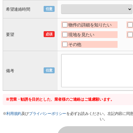
希望連絡時間
任意
物件の詳細を知りたい
要望
必須
現地を見たい
その他
備考
任意
※営業・勧誘を目的とした、業者様のご連絡はご遠慮願います。
※
利用規約
及び
プライバシーポリシー
を必ずお読みください。左記内容に同
い。