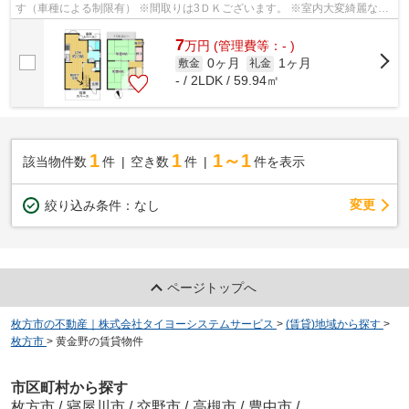
す（車種による制限有） ※間取りは3ＤＫございます。 ※室内大変綺麗な状
態ですので、新生活を始めるのにいいで...
7
万
円
(管理費等：- )
0ヶ月
1ヶ月
敷金
礼金
- / 2LDK / 59.94㎡
1
1
1～1
該当物件数
件
空き数
件
件を表示
変更
絞り込み条件：
なし
ページトップへ
枚方市の不動産｜株式会社タイヨーシステムサービス
>
(賃貸)地域から探す
>
枚方市
>
黄金野の賃貸物件
市区町村から探す
枚方市
/
寝屋川市
/
交野市
/
高槻市
/
豊中市
/