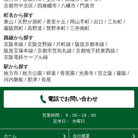
京都市中京区
/
四條畷市
/
八幡市
/
門真市
町名から探す
東山
/
天野が原町
/
香里ケ丘
/
岡山手町
/
出口
/
三矢町
/
藤阪西町
/
高野道
/
禁野本町
/
三井南町
路線から探す
京阪本線
/
京阪交野線
/
片町線
/
阪急京都本線
/
阪急宝塚本線
/
京都市営烏丸線
/
京都地下鉄東西線
/
京阪電鉄ケーブル線
駅から探す
枚方市
/
枚方公園
/
樟葉
/
香里園
/
光善寺
/
宮之阪
/
藤阪
/
河内磐船
/
郡津
/
長尾
電話でお問い合わせ
営業時間：
9：00～18：00
定休日：
水曜日
ホーム
会社概要