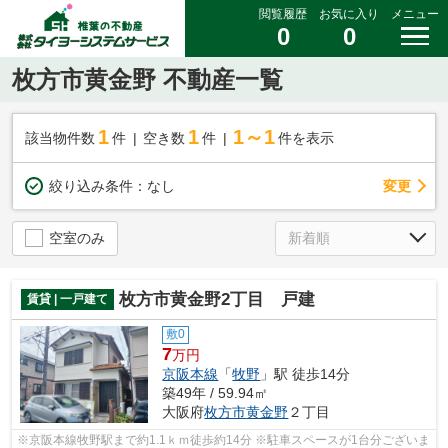
閲覧履歴
お気に入り
メニュー
0
0
枚方市黄金野 不動産一覧
1
1
1～1
該当物件数
件
空き数
件
件を表示
変更
絞り込み条件：
なし
空室のみ
枚方市黄金野2丁目 戸建
賃貸 | 一戸建て
敷0
7
万円
京阪本線
「
牧野
」駅 徒歩14分
築49年 / 59.94㎡
大阪府
枚方市
黄金野
２丁目
※京阪本線牧野駅まで約1.1ｋｍ徒歩約14分 ※駐車スペースが1台分ございま