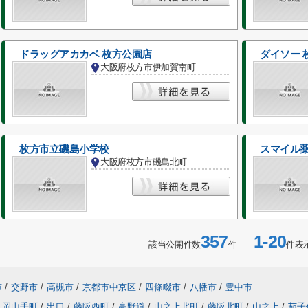
ドラッグアカカベ 枚方公園店
ダイソー 
大阪府枚方市伊加賀南町
枚方市立磯島小学校
スマイル薬
大阪府枚方市磯島北町
357
1-20
該当公開件数
件
件表
市
/
交野市
/
高槻市
/
京都市中京区
/
四條畷市
/
八幡市
/
豊中市
岡山手町
/
出口
/
藤阪西町
/
高野道
/
山之上北町
/
藤阪北町
/
山之上
/
茄子