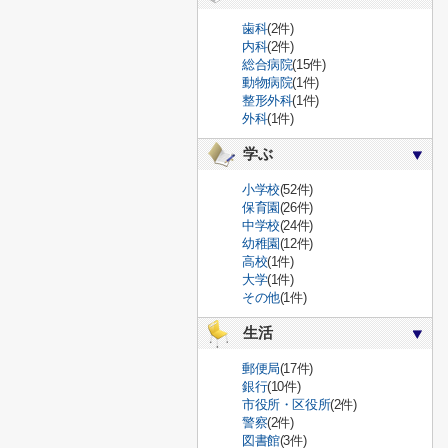
歯科
(2件)
内科
(2件)
総合病院
(15件)
動物病院
(1件)
整形外科
(1件)
外科
(1件)
学ぶ
小学校
(52件)
保育園
(26件)
中学校
(24件)
幼稚園
(12件)
高校
(1件)
大学
(1件)
その他
(1件)
生活
郵便局
(17件)
銀行
(10件)
市役所・区役所
(2件)
警察
(2件)
図書館
(3件)