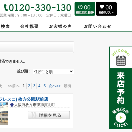
00
00
営業時間：
9：00～18：00
定休日：
水曜日
対応できません。
並び順：
<<前へ
1
2
3
4
5
次へ>>
最初
示
(フレスコ) 枚方公園駅前店
大阪府枚方市伊加賀北町