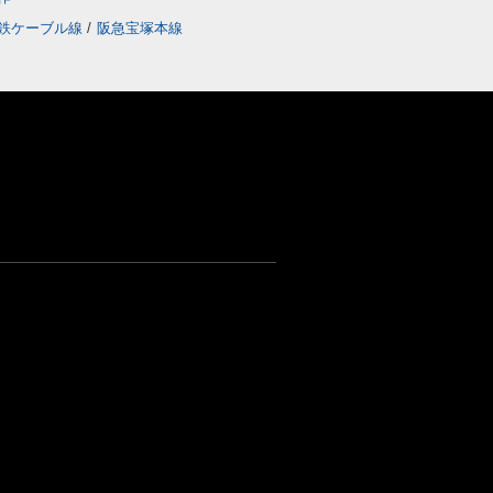
鉄ケーブル線
/
阪急宝塚本線