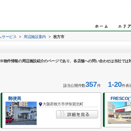
ムサービス
>
周辺施設案内
>
枚方市
※物件情報の周辺施設紹介のページであり、各店舗への問い合わせは当社では
357
1-20
該当公開件数
件
件表
郵便局
FRESCO
大阪府枚方市伊加賀北町