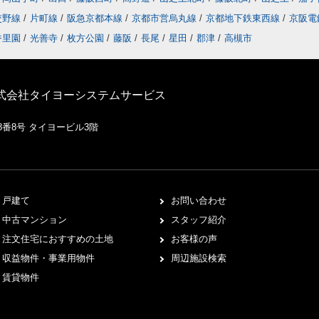
交野線
/
片町線
/
阪急京都本線
/
京都市営烏丸線
/
京都地下鉄東西線
/
京阪電
香里園
/
光善寺
/
枚方公園
/
藤阪
/
長尾
/
星田
/
郡津
/
高槻市
株式会社タイヨーシステムサービス
8番8号 タイヨービル3階
戸建て
お問い合わせ
中古マンション
スタッフ紹介
注文住宅におすすめの土地
お客様の声
収益物件・事業用物件
周辺施設検索
賃貸物件