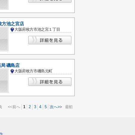
枚方池之宮店
大阪府枚方市池之宮１丁目
局 磯島店
大阪府枚方市磯島元町
<<前へ
1
2
3
4
5
次へ>>
最初
示
作