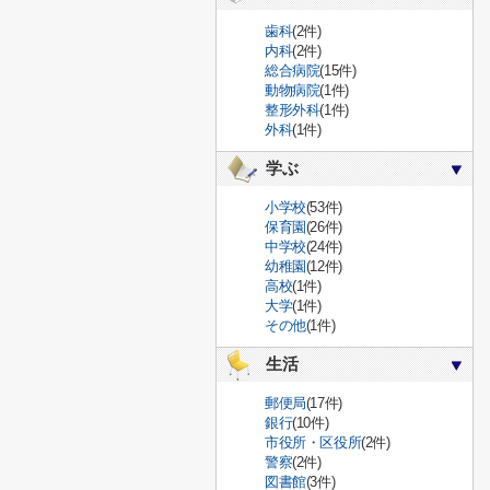
歯科
(2件)
内科
(2件)
総合病院
(15件)
動物病院
(1件)
整形外科
(1件)
外科
(1件)
学ぶ
小学校
(53件)
保育園
(26件)
中学校
(24件)
幼稚園
(12件)
高校
(1件)
大学
(1件)
その他
(1件)
生活
郵便局
(17件)
銀行
(10件)
市役所・区役所
(2件)
警察
(2件)
図書館
(3件)