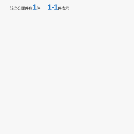
1
1-1
該当公開件数
件
件表示