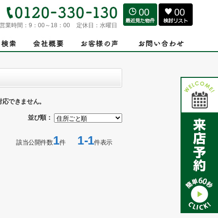
00
00
営業時間：
9：00～18：00
定休日：
水曜日
対応できません。
並び順：
1
1-1
該当公開件数
件
件表示