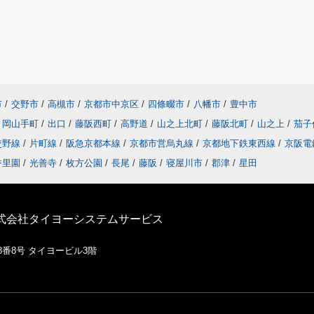
市
/
交野市
/
高槻市
/
京都市中京区
/
四條畷市
/
八幡市
/
豊中市
岡山手町
/
出口
/
藤阪西町
/
高野道
/
山之上北町
/
藤阪北町
/
山之上
/
茄子
交野線
/
片町線
/
阪急京都本線
/
京都市営烏丸線
/
京都地下鉄東西線
/
京阪電
香里園
/
光善寺
/
枚方公園
/
長尾
/
藤阪
/
寝屋川市
/
郡津
/
星田
株式会社タイヨーシステムサービス
8番8号 タイヨービル3階