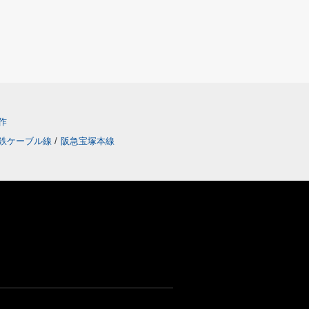
作
鉄ケーブル線
/
阪急宝塚本線