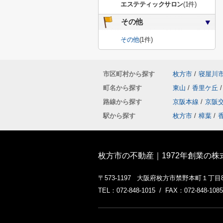
エステティックサロン
(1件)
その他
その他
(1件)
市区町村から探す
枚方市
/
寝屋川
町名から探す
東山
/
香里ケ丘
/
路線から探す
京阪本線
/
京阪
駅から探す
枚方市
/
樟葉
/
枚方市の不動産｜1972年創業の
〒573-1197 大阪府枚方市禁野本町１丁目
TEL：072-848-1015 / FAX：072-848-1085