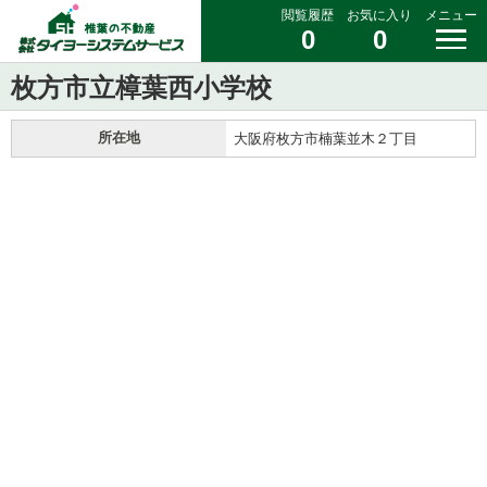
閲覧履歴
お気に入り
メニュー
0
0
枚方市立樟葉西小学校
所在地
大阪府枚方市楠葉並木２丁目