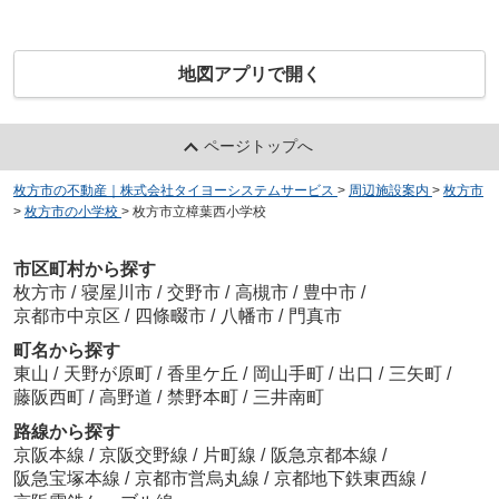
地図アプリで開く
ページトップへ
枚方市の不動産｜株式会社タイヨーシステムサービス
>
周辺施設案内
>
枚方市
>
枚方市の小学校
>
枚方市立樟葉西小学校
市区町村から探す
枚方市
/
寝屋川市
/
交野市
/
高槻市
/
豊中市
/
京都市中京区
/
四條畷市
/
八幡市
/
門真市
町名から探す
東山
/
天野が原町
/
香里ケ丘
/
岡山手町
/
出口
/
三矢町
/
藤阪西町
/
高野道
/
禁野本町
/
三井南町
路線から探す
京阪本線
/
京阪交野線
/
片町線
/
阪急京都本線
/
阪急宝塚本線
/
京都市営烏丸線
/
京都地下鉄東西線
/