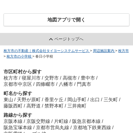
地図アプリで開く
ページトップへ
枚方市の不動産｜株式会社タイヨーシステムサービス
>
周辺施設案内
>
枚方市
>
枚方市の小学校
>
春日小学校
市区町村から探す
枚方市
/
寝屋川市
/
交野市
/
高槻市
/
豊中市
/
京都市中京区
/
四條畷市
/
八幡市
/
門真市
町名から探す
東山
/
天野が原町
/
香里ケ丘
/
岡山手町
/
出口
/
三矢町
/
藤阪西町
/
高野道
/
禁野本町
/
三井南町
路線から探す
京阪本線
/
京阪交野線
/
片町線
/
阪急京都本線
/
阪急宝塚本線
/
京都市営烏丸線
/
京都地下鉄東西線
/