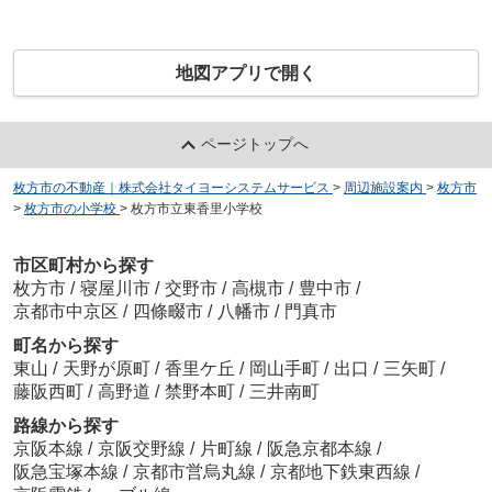
地図アプリで開く
ページトップへ
枚方市の不動産｜株式会社タイヨーシステムサービス
>
周辺施設案内
>
枚方市
>
枚方市の小学校
>
枚方市立東香里小学校
市区町村から探す
枚方市
/
寝屋川市
/
交野市
/
高槻市
/
豊中市
/
京都市中京区
/
四條畷市
/
八幡市
/
門真市
町名から探す
東山
/
天野が原町
/
香里ケ丘
/
岡山手町
/
出口
/
三矢町
/
藤阪西町
/
高野道
/
禁野本町
/
三井南町
路線から探す
京阪本線
/
京阪交野線
/
片町線
/
阪急京都本線
/
阪急宝塚本線
/
京都市営烏丸線
/
京都地下鉄東西線
/