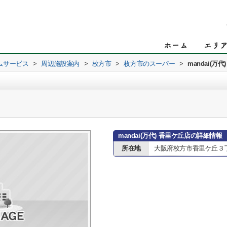
ムサービス
>
周辺施設案内
>
枚方市
>
枚方市のスーパー
>
mandai(万
mandai(万代) 香里ケ丘店の詳細情報
所在地
大阪府枚方市香里ケ丘３丁目