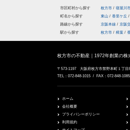
市区町村から探す
枚方市
/
寝屋川
町名から探す
東山
/
香里ケ丘
/
路線から探す
京阪本線
/
京阪
駅から探す
枚方市
/
樟葉
/
枚方市の不動産｜1972年創業の
〒573-1197 大阪府枚方市禁野本町１丁目
TEL：072-848-1015 / FAX：072-848-1085
ホーム
会社概要
プライバシーポリシー
利用規約
サイトマップ