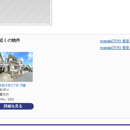
店の近くの物件
mandai(万代
mandai(万代
市茄子作1丁目 戸建
60.97㎡
80
万円
07m／13分
詳細を見る