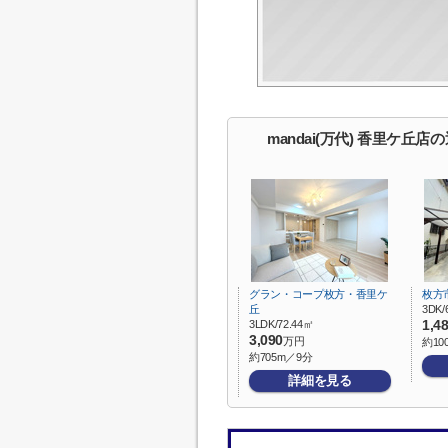
mandai(万代) 香里ケ丘
グラン・コープ枚方・香里ケ
枚方
丘
3DK/
3LDK/72.44㎡
1,4
3,090
万円
約10
約705m／9分
詳細を見る