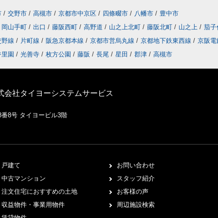
市
/
交野市
/
高槻市
/
京都市中京区
/
四條畷市
/
八幡市
/
豊中市
岡山手町
/
出口
/
藤阪西町
/
高野道
/
山之上北町
/
藤阪北町
/
山之上
/
茄子
交野線
/
片町線
/
阪急京都本線
/
京都市営烏丸線
/
京都地下鉄東西線
/
京阪電
香里園
/
光善寺
/
枚方公園
/
藤阪
/
長尾
/
星田
/
郡津
/
高槻市
株式会社タイヨーシステムサービス
8番8号 タイヨービル3階
戸建て
お問い合わせ
中古マンション
スタッフ紹介
注文住宅におすすめの土地
お客様の声
収益物件・事業用物件
周辺施設検索
賃貸物件