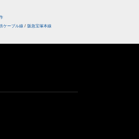
作
鉄ケーブル線
/
阪急宝塚本線