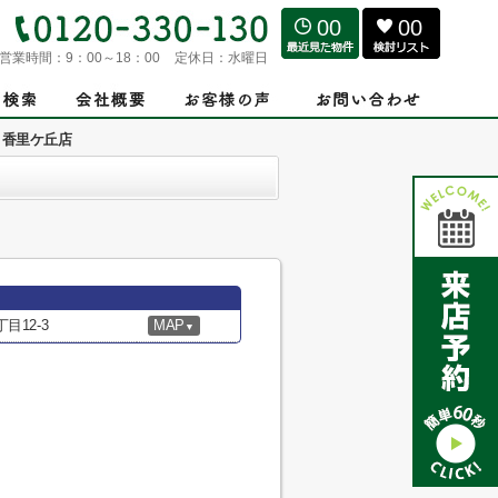
00
00
営業時間：
9：00～18：00
定休日：
水曜日
代) 香里ケ丘店
12-3
MAP
▼