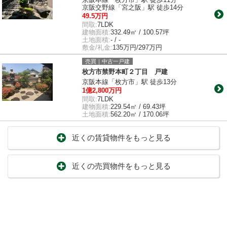
京阪交野線「宮之阪」駅 徒歩14分
49.5万円
間取:
7LDK
建物面積:
332.49㎡ / 100.57坪
土地面積:
- / -
敷金/礼金:
135万円/297万円
売買｜中古一戸建
枚方市禁野本町２丁目 戸建
京阪本線「枚方市」駅 徒歩13分
1億2,800万円
間取:
7LDK
建物面積:
229.54㎡ / 69.43坪
土地面積:
562.20㎡ / 170.06坪
近くの賃貸物件をもっと見る
近くの売買物件をもっと見る