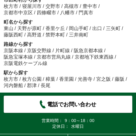
枚方市
/
寝屋川市
/
交野市
/
高槻市
/
豊中市
/
京都市中京区
/
四條畷市
/
八幡市
/
門真市
町名から探す
東山
/
天野が原町
/
香里ケ丘
/
岡山手町
/
出口
/
三矢町
/
藤阪西町
/
高野道
/
禁野本町
/
三井南町
路線から探す
京阪本線
/
京阪交野線
/
片町線
/
阪急京都本線
/
阪急宝塚本線
/
京都市営烏丸線
/
京都地下鉄東西線
/
京阪電鉄ケーブル線
駅から探す
枚方市
/
枚方公園
/
樟葉
/
香里園
/
光善寺
/
宮之阪
/
藤阪
/
河内磐船
/
郡津
/
長尾
電話でお問い合わせ
営業時間：
9：00～18：00
定休日：
水曜日