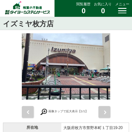
閲覧履歴
お気に入り
メニュー
0
0
イズミヤ枚方店
前
次
画像タップで拡大表示【
1
/1】
所在地
大阪府枚方市禁野本町１丁目19-20