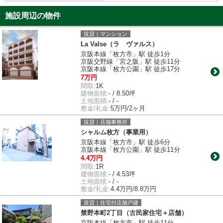
施設周辺の物件
賃貸｜マンション
La Valse（ラ ヴァルス）
京阪本線「枚方市」駅 徒歩1分
京阪交野線「宮之阪」駅 徒歩11分
京阪本線「枚方公園」駅 徒歩17分
7万円
間取:
1K
建物面積:
- / 8.50坪
土地面積:
- / -
敷金/礼金:
5万円/2ヶ月
賃貸｜店舗事務所
シャルム枚方（事業用）
京阪本線「枚方市」駅 徒歩6分
京阪本線「枚方公園」駅 徒歩11分
4.4万円
間取:
1R
建物面積:
- / 4.53坪
土地面積:
- / -
敷金/礼金:
4.4万円/8.8万円
賃貸｜住宅付店舗戸建
禁野本町2丁目（古民家住宅＋店舗）
京阪本線「枚方市」駅 徒歩11分