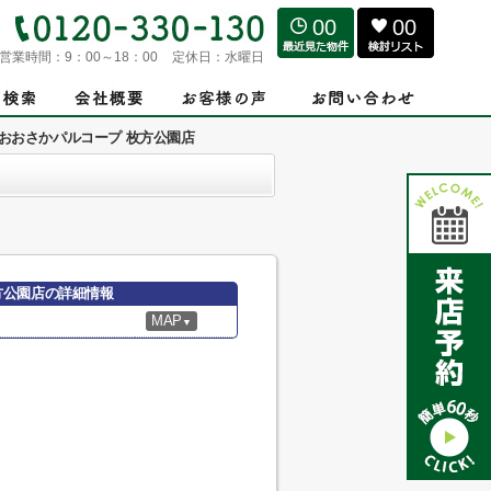
00
00
営業時間：
9：00～18：00
定休日：
水曜日
おおさかパルコープ 枚方公園店
方公園店の詳細情報
MAP
▼