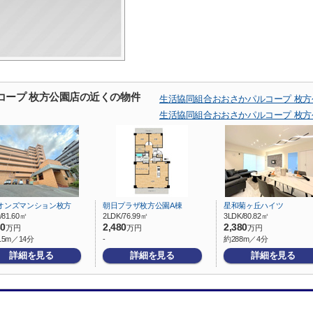
コープ 枚方公園店の近くの物件
生活協同組合おおさかパルコープ 枚
生活協同組合おおさかパルコープ 枚
オンズマンション枚方
朝日プラザ枚方公園A棟
星和菊ヶ丘ハイツ
/81.60㎡
2LDK/76.99㎡
3LDK/80.82㎡
80
2,480
2,380
万円
万円
万円
15m／14分
-
約288m／4分
詳細を見る
詳細を見る
詳細を見る