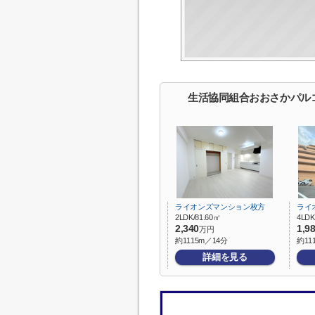
生活協同組合おおさかパル
ライオンズマンション枚方
ライ
2LDK/81.60㎡
4LDK
2,340
1,9
万円
約1115m／14分
約11
詳細を見る