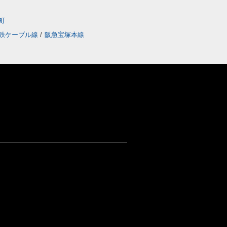
町
鉄ケーブル線
/
阪急宝塚本線