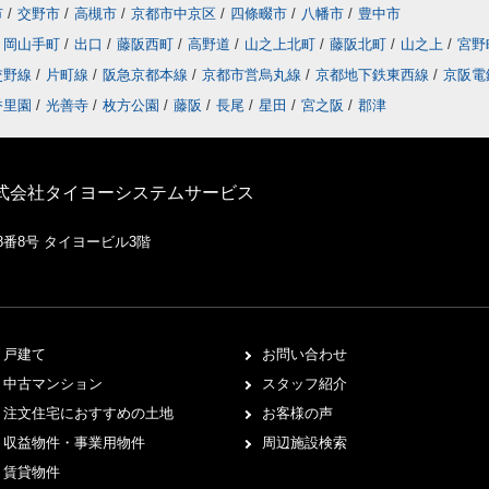
市
/
交野市
/
高槻市
/
京都市中京区
/
四條畷市
/
八幡市
/
豊中市
岡山手町
/
出口
/
藤阪西町
/
高野道
/
山之上北町
/
藤阪北町
/
山之上
/
宮野
交野線
/
片町線
/
阪急京都本線
/
京都市営烏丸線
/
京都地下鉄東西線
/
京阪電
香里園
/
光善寺
/
枚方公園
/
藤阪
/
長尾
/
星田
/
宮之阪
/
郡津
株式会社タイヨーシステムサービス
8番8号 タイヨービル3階
戸建て
お問い合わせ
中古マンション
スタッフ紹介
注文住宅におすすめの土地
お客様の声
収益物件・事業用物件
周辺施設検索
賃貸物件