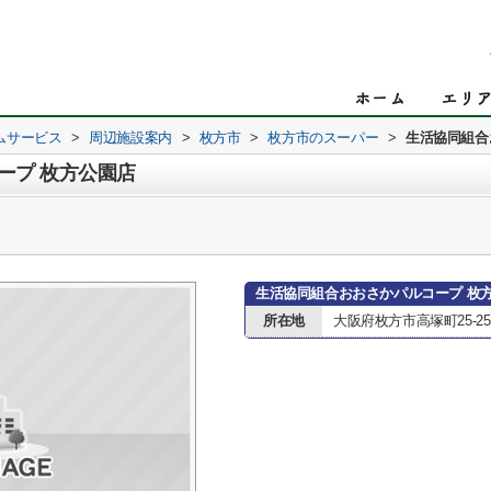
ムサービス
>
周辺施設案内
>
枚方市
>
枚方市のスーパー
>
生活協同組合
ープ 枚方公園店
生活協同組合おおさかパルコープ 枚
所在地
大阪府枚方市高塚町25-25