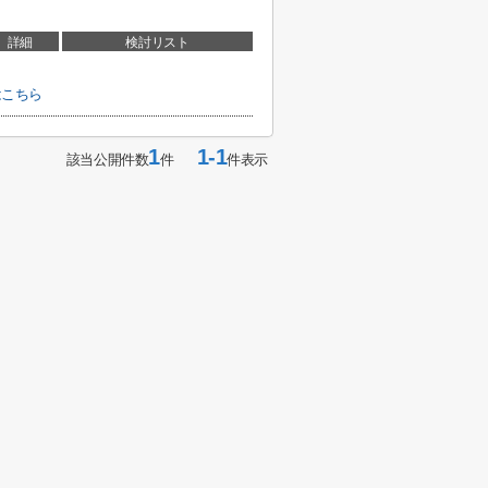
詳細
検討リスト
はこちら
1
1-1
該当公開件数
件
件表示