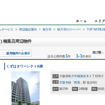
ムサービス
>
周辺施設案内
>
枚方市
>
枚方市のスーパー
>
TOP WORL
ド) 楠葉店周辺物件
並び順：
販売物件のみ表示
1
1-1
該当公開件数
件
件表示
くずはタワーシティA棟
大阪府
枚方市
楠葉並木
２丁目30-2
住所
交通
京阪本線
「
樟葉
」駅 徒歩6分
築23年
24階建
鉄筋
築年
階数
構造