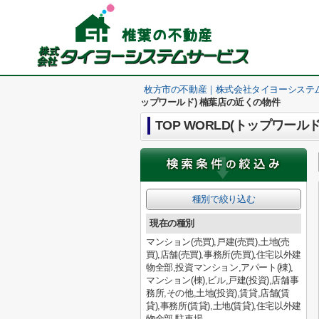
枚方市の不動産｜株式会社タイヨーシステ
ップワールド) 楠葉店の近くの物件
TOP WORLD(トップワール
種別で絞り込む
現在の種別
マンション(売買),戸建(売買),土地(売
買),店舗(売買),事務所(売買),住宅以外建
物全部,投資マンション,アパート(棟),
マンション(棟),ビル,戸建(投資),店舗事
務所,その他,土地(投資),賃貸,店舗(賃
貸),事務所(賃貸),土地(賃貸),住宅以外建
物全部,駐車場