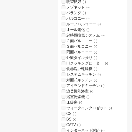
眺望良好
(-)
メゾネット
(-)
ベランダ
(-)
バルコニー
(-)
ルーフバルコニー
(-)
オール電化
(-)
24時間換気システム
(-)
２面バルコニー
(-)
３面バルコニー
(-)
両面バルコニー
(-)
外観タイル張り
(-)
IHクッキングヒーター
(-)
食器洗い乾燥機
(-)
システムキッチン
(-)
対面式キッチン
(-)
アイランドキッチン
(-)
追焚機能浴室
(-)
浴室乾燥機
(-)
床暖房
(-)
ウォークインクロゼット
(-)
CS
(-)
BS
(-)
CATV
(-)
インターネット対応
(-)