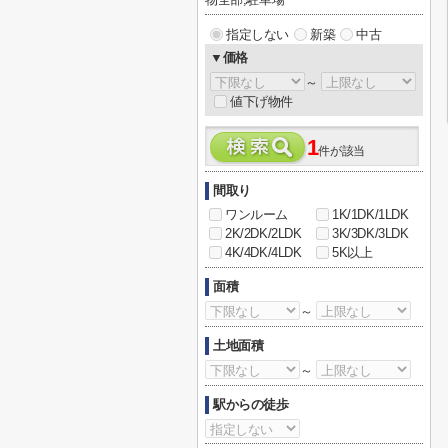
指定しない
新築
中古
▼価格
～
値下げ物件
1
件が該当
間取り
ワンルーム
1K/1DK/1LDK
2K/2DK/2LDK
3K/3DK/3LDK
4K/4DK/4LDK
5K以上
面積
～
土地面積
～
駅からの徒歩