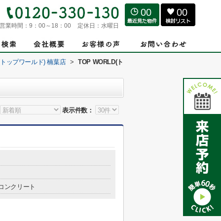
00
00
営業時間：
9：00～18：00
定休日：
水曜日
D(トップワールド) 楠葉店
>
TOP WORLD(ト
表示件数：
コンクリート