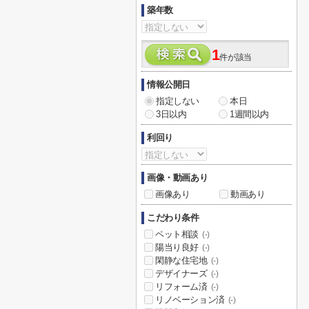
築年数
1
件が該当
情報公開日
指定しない
本日
3日以内
1週間以内
利回り
画像・動画あり
画像あり
動画あり
こだわり条件
ペット相談
(-)
陽当り良好
(-)
閑静な住宅地
(-)
デザイナーズ
(-)
リフォーム済
(-)
リノベーション済
(-)