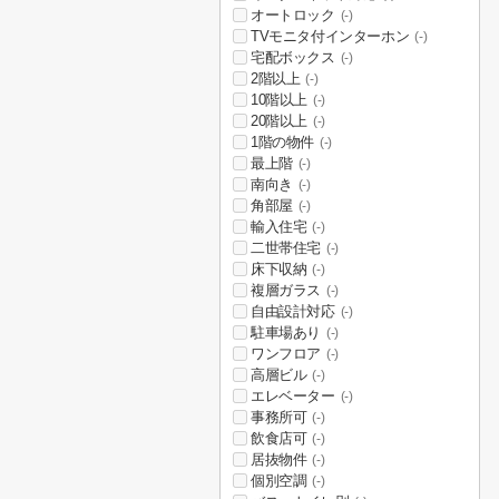
オートロック
(-)
TVモニタ付インターホン
(-)
宅配ボックス
(-)
2階以上
(-)
10階以上
(-)
20階以上
(-)
1階の物件
(-)
最上階
(-)
南向き
(-)
角部屋
(-)
輸入住宅
(-)
二世帯住宅
(-)
床下収納
(-)
複層ガラス
(-)
自由設計対応
(-)
駐車場あり
(-)
ワンフロア
(-)
高層ビル
(-)
エレベーター
(-)
事務所可
(-)
飲食店可
(-)
居抜物件
(-)
個別空調
(-)