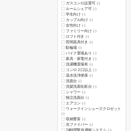
ガスコンロ設置可
(-)
ルームシェア可
(-)
学生向け
(-)
カップル向け
(-)
女性向け
(-)
ファミリー向け
(-)
ロフト付き
(-)
照明器具付き
(-)
駐輪場
(-)
バイク置場あり
(-)
家具・家電付き
(-)
洗濯機置場有
(-)
コンロ２口以上
(-)
温水洗浄便座
(-)
洗面台
(-)
洗髪洗面化粧台
(-)
シャワー
(-)
独立洗面台
(-)
エアコン
(-)
ウォークインシューズクロゼット
(-)
収納豊富
(-)
光ファイバー
(-)
24時間緊急通報システム
(-)