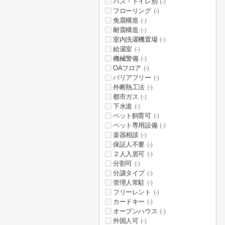
バス・トイレ別
(-)
フローリング
(-)
免震構造
(-)
耐震構造
(-)
室内洗濯機置場
(-)
給湯室
(-)
機械警備
(-)
OAフロア
(-)
バリアフリー
(-)
外断熱工法
(-)
都市ガス
(-)
下水道
(-)
ペット飼育可
(-)
ペット専用設備
(-)
楽器相談
(-)
保証人不要
(-)
２人入居可
(-)
分割可
(-)
分譲タイプ
(-)
管理人常駐
(-)
フリーレント
(-)
カードキー
(-)
オープンハウス
(-)
外国人可
(-)