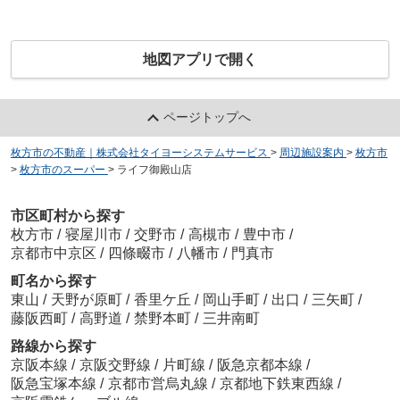
地図アプリで開く
ページトップへ
枚方市の不動産｜株式会社タイヨーシステムサービス
>
周辺施設案内
>
枚方市
>
枚方市のスーパー
>
ライフ御殿山店
市区町村から探す
枚方市
/
寝屋川市
/
交野市
/
高槻市
/
豊中市
/
京都市中京区
/
四條畷市
/
八幡市
/
門真市
町名から探す
東山
/
天野が原町
/
香里ケ丘
/
岡山手町
/
出口
/
三矢町
/
藤阪西町
/
高野道
/
禁野本町
/
三井南町
路線から探す
京阪本線
/
京阪交野線
/
片町線
/
阪急京都本線
/
阪急宝塚本線
/
京都市営烏丸線
/
京都地下鉄東西線
/