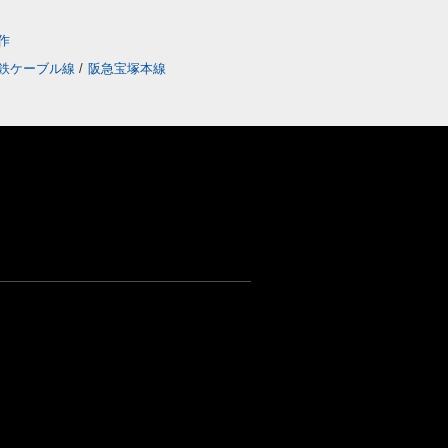
作
鉄ケーブル線
/
阪急宝塚本線