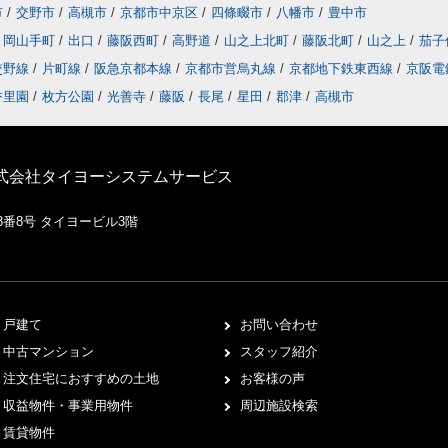
市
/
交野市
/
高槻市
/
京都市中京区
/
四條畷市
/
八幡市
/
豊中市
岡山手町
/
出口
/
藤阪西町
/
高野道
/
山之上北町
/
藤阪北町
/
山之上
/
茄子
交野線
/
片町線
/
阪急京都本線
/
京都市営烏丸線
/
京都地下鉄東西線
/
京阪電
香里園
/
枚方公園
/
光善寺
/
藤阪
/
長尾
/
星田
/
郡津
/
高槻市
株式会社タイヨーシステムサービス
8番8号 タイヨービル3階
戸建て
お問い合わせ
中古マンション
スタッフ紹介
注文住宅におすすめの土地
お客様の声
収益物件・事業用物件
周辺施設検索
賃貸物件