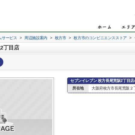
ムサービス
>
周辺施設案内
>
枚方市
>
枚方市のコンビニエンスストア
>
2丁目店
へ
セブンイレブン 枚方長尾荒阪2丁目
所在地
大阪府枚方市長尾荒阪２丁目