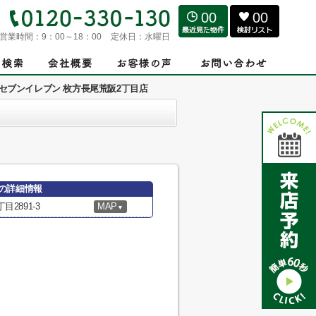
00
00
営業時間：
9：00～18：00
定休日：
水曜日
セブンイレブン 枚方長尾荒阪2丁目店
店の詳細情報
2891-3
MAP
▼