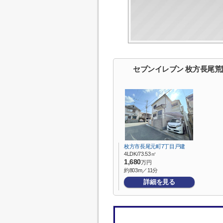
セブンイレブン 枚方長尾荒
枚方市長尾元町7丁目戸建
4LDK/73.53㎡
1,680
万円
約803m／11分
詳細を見る