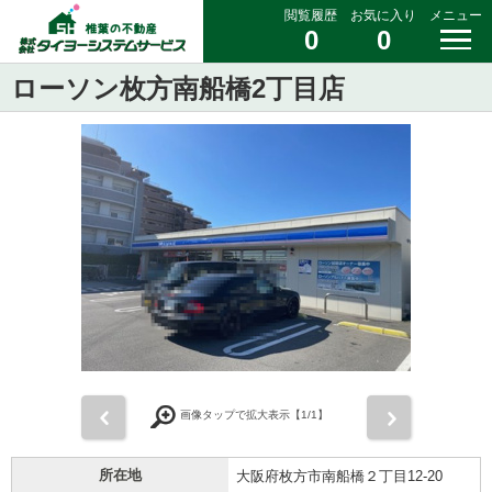
閲覧履歴
お気に入り
メニュー
0
0
ローソン枚方南船橋2丁目店
前
次
画像タップで拡大表示【
1
/1】
所在地
大阪府枚方市南船橋２丁目12-20