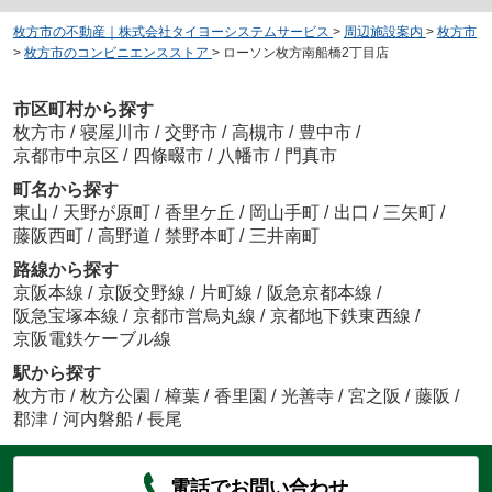
枚方市の不動産｜株式会社タイヨーシステムサービス
>
周辺施設案内
>
枚方市
>
枚方市のコンビニエンスストア
>
ローソン枚方南船橋2丁目店
市区町村から探す
枚方市
/
寝屋川市
/
交野市
/
高槻市
/
豊中市
/
京都市中京区
/
四條畷市
/
八幡市
/
門真市
町名から探す
東山
/
天野が原町
/
香里ケ丘
/
岡山手町
/
出口
/
三矢町
/
藤阪西町
/
高野道
/
禁野本町
/
三井南町
路線から探す
京阪本線
/
京阪交野線
/
片町線
/
阪急京都本線
/
阪急宝塚本線
/
京都市営烏丸線
/
京都地下鉄東西線
/
京阪電鉄ケーブル線
駅から探す
枚方市
/
枚方公園
/
樟葉
/
香里園
/
光善寺
/
宮之阪
/
藤阪
/
郡津
/
河内磐船
/
長尾
電話でお問い合わせ