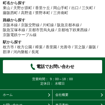
町名から探す
東山
/
天野が原町
/
香里ケ丘
/
岡山手町
/
出口
/
三矢町
/
藤阪西町
/
高野道
/
禁野本町
/
三井南町
路線から探す
京阪本線
/
京阪交野線
/
片町線
/
阪急京都本線
/
阪急宝塚本線
/
京都市営烏丸線
/
京都地下鉄東西線
/
京阪電鉄ケーブル線
駅から探す
枚方市
/
枚方公園
/
樟葉
/
香里園
/
光善寺
/
宮之阪
/
藤阪
/
郡津
/
河内磐船
/
長尾
電話でお問い合わせ
営業時間：
9：00～18：00
定休日：
水曜日
ホーム
会社概要