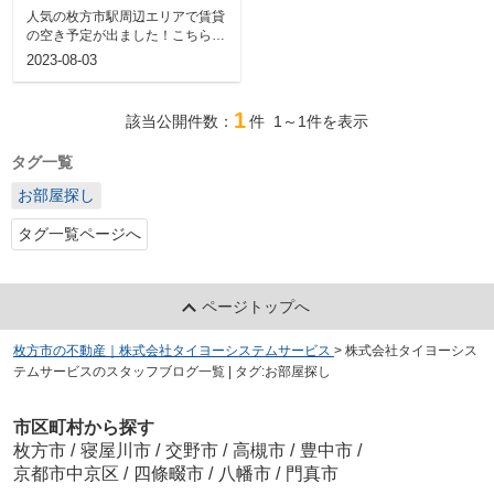
らせ
人気の枚方市駅周辺エリアで賃貸
の空き予定が出ました！こちらの
マンションは、京阪本線枚方市駅
2023-08-03
より徒歩１...
1
該当公開件数：
件
1～1
件を表示
タグ一覧
お部屋探し
タグ一覧ページへ
ページトップへ
枚方市の不動産｜株式会社タイヨーシステムサービス
>
株式会社タイヨーシス
テムサービスのスタッフブログ一覧 | タグ:お部屋探し
市区町村から探す
枚方市
/
寝屋川市
/
交野市
/
高槻市
/
豊中市
/
京都市中京区
/
四條畷市
/
八幡市
/
門真市