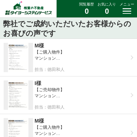
閲覧履歴
お気に入り
メニュー
0
0
弊社でご成約いただいたお客様からの
お喜びの声です
M様
【ご購入物件】
マンション
担当：徳田和人
Q:㈱タイヨーシステムサービスを知って頂いたき
っかけを教えて頂けますか？
A:物件の内覧の予約
I様
【ご売却物件】
Q:担当者の第一印象また対応などはいかがでした
マンション
か？
担当：徳田和人
A:信頼できる
Q:㈱タイヨーシステムサービスを知っていただい
たきっかけを教えていただけますか？
Q:マイホームを購入しようと思ったきっかけを教
A:電話で連絡をいただいた（営業）
M様
えて頂けますか？
【ご購入物件】
A:早期退職
Q:担当者の第一印象はいかがでしたか？
マンション