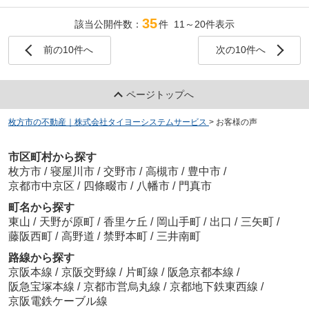
A:この度はありがとうございました。高齢の両親
思いますか？
A:担当の方（徳田氏・東野氏）が親切に対応して
っかけを教えて頂けますか？
にとても親切にして下さり、私も安心してお任せ
A: 1 2 3 4 ⑤
頂きました。
Q:ご自宅をご売却しようと思ったきっかけを教え
35
A:ネット
該当公開件数：
件 11～20件表示
する事ができました！
て頂けますか？
Q:最後に㈱タイヨーシステムサービスに一言お願
Q:売却まで、期間はどのくらいかかりましたか？
A:引っ越しの為
Q:担当者の第一印象また対応などはいかがでした
前の10件へ
次の10件へ
いいたします!
A:5ヶ月位
か？
A:親切・丁寧をさらに高めて下さい。
Q:(株)タイヨーシステムサービスにお任せ頂いた
A:丁寧に対応して頂きました。案内時だけでな
Q:当社の事をご家族やご友人などに紹介したいと
理由などございますか？
く、物件を見に行ってくださったようで、近隣の
ページトップへ
思いますか？
A:人柄
印象等も教えてもらえてよかった
A: 1 2 3 4 ⑤
第一印象もとても良かったです。
枚方市の不動産｜株式会社タイヨーシステムサービス
>
お客様の声
Q:売却まで、期間はどのくらいかかりましたか？
Q:最後に㈱タイヨーシステムサービスに一言お願
A:半年くらい
Q:マイホームを購入しようと思ったきっかけを教
いいたします!
市区町村から探す
えて頂けますか？
A:益々の御活躍、御発展の程
枚方市
/
寝屋川市
/
交野市
/
高槻市
/
豊中市
/
Q:当社の事をご家族やご友人などに紹介したいと
A:
思いますか？
京都市中京区
/
四條畷市
/
八幡市
/
門真市
A: 1 2 3 ④ 5
Q:お家探しの中で最もこだわられたポイント等は
町名から探す
ございますか？
東山
/
天野が原町
/
香里ケ丘
/
岡山手町
/
出口
/
三矢町
/
Q:最後に㈱タイヨーシステムサービスに一言お願
A:2階建て・駅の近く
藤阪西町
/
高野道
/
禁野本町
/
三井南町
いいたします!
A:知名度アップ！
Q:購入までに何件くらい内覧されましたか？
路線から探す
A:8
京阪本線
/
京阪交野線
/
片町線
/
阪急京都本線
/
阪急宝塚本線
/
京都市営烏丸線
/
京都地下鉄東西線
/
Q:当社の事をご家族やご友人などに紹介したいと
京阪電鉄ケーブル線