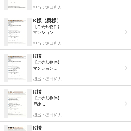
A:あまり良い物件ではないにもかかわらず、熱心
Q:お家探しの中で最もこだわられたポイント等は
担当：徳田和人
に対応いただいた
Q:㈱タイヨーシステムサービスを知って頂いたき
ございますか？
っかけを教えて頂けますか？
A:南向き
Q:ご自宅をご売却しようと思ったきっかけを教え
A:購入物件の案内サイト
K様（奥様）
て頂けますか？
【ご売却物件】
Q:購入までに何件くらい内覧されましたか？
A:別宅に転居した為
Q:担当者の第一印象また対応などはいかがでした
マンション
A:10件
か？
Q:(株)タイヨーシステムサービスにお任せ頂いた
担当：徳田和人
A:丁寧な印象
Q:㈱タイヨーシステムサービスを知っていただい
Q:当社の事をご家族やご友人などに紹介したいと
理由などございますか？
たきっかけを教えていただけますか？
思いますか？
A:営業担当（徳田さん）の話を聞いて
Q:マイホームを購入しようと思ったきっかけを教
A:すまいステップ
K様
A: 1 2 3 4 ⑤
えて頂けますか？
【ご売却物件】
Q:売却まで、期間はどのくらいかかりましたか？
A:住環境を向上させようと思ったから
Q:担当者の第一印象はいかがでしたか？
マンション
Q:最後に㈱タイヨーシステムサービスに是非一言
A:5ヶ月
A:とても良い
お願いいたします！
Q:お家探しの中で最もこだわられたポイント等は
担当：徳田和人
Q:㈱タイヨーシステムサービスを知っていただい
A:ご丁寧な対応いつもありがとうございます。
Q:当社の事をご家族やご友人などに紹介したいと
ございますか？
Q:ご自宅をご売却しようと思ったきっかけを教え
たきっかけを教えていただけますか？
思いますか？
A:ペット飼育に便利な広さと間取り
て頂けますか？
A:すまいステップ
K様
A: 1 2 3 4 ⑤
A:売却するのに良い時期だと思いました
【ご売却物件】
Q:購入までに何件くらい内覧されましたか？
Q:担当者の第一印象はいかがでしたか？
戸建
Q:最後に㈱タイヨーシステムサービスに一言お願
A:1件
Q:(株)タイヨーシステムサービスにお任せ頂いた
A:良かったです。
いいたします!
理由などございますか？
担当：徳田和人
Q:㈱タイヨーシステムサービスを知っていただい
A:大手不動産に任せてもまったく決まらなかった
Q:当社の事をご家族やご友人などに紹介したいと
A:営業マンの人柄
Q:ご自宅をご売却しようと思ったきっかけを教え
たきっかけを教えていただけますか？
物件で、半ば諦めていましたが、この短期間で売
思いますか？
て頂けますか？
A:母からの紹介で知りました。
K様
却する事が出来ました。ありがとうございます。
A: 1 2 3 ④ 5