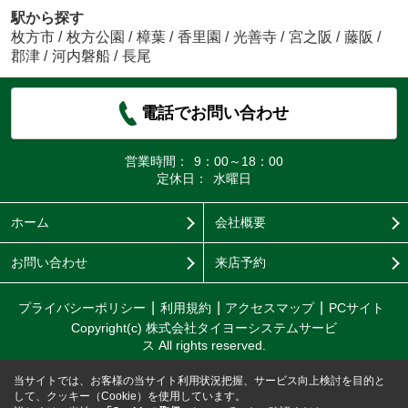
思いますか？
駅から探す
A: 1 2 3 4 ⑤
枚方市
/
枚方公園
/
樟葉
/
香里園
/
光善寺
/
宮之阪
/
藤阪
/
郡津
/
河内磐船
/
長尾
Q:最後に㈱タイヨーシステムサービスに是非一言
お願いいたします！
A:
電話でお問い合わせ
営業時間：
9：00～18：00
定休日：
水曜日
ホーム
会社概要
お問い合わせ
来店予約
プライバシーポリシー
利用規約
アクセスマップ
PCサイト
Copyright(c) 株式会社タイヨーシステムサービ
ス All rights reserved.
当サイトでは、お客様の当サイト利用状況把握、サービス向上検討を目的と
して、クッキー（Cookie）を使用しています。