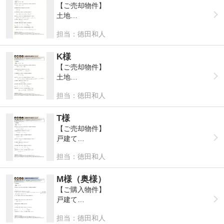
Q:売却まで、期間はどのくらいかかりましたか？
A:以前と比べて高く売れそうなので
【ご売却物件】
改めて地元の不動産会社の力を知りました。
A:3ヶ月
Q:担当者の第一印象はいかがでしたか？
土地
Q:最後に㈱タイヨーシステムサービスに是非一言
Q:(株)タイヨーシステムサービスにお任せ頂いた
A:誠実で親切な方で、とても好印象でした。
お願いいたします！
Q:当社の事をご家族やご友人などに紹介したいと
理由などございますか？
担当：徳田和人
Q:㈱タイヨーシステムサービスを知っていただい
A:
思いますか？
A:人柄が良かった為
Q:ご自宅をご売却しようと思ったきっかけを教え
たきっかけを教えていただけますか？
A: 1 2 3 4 ⑤
て頂けますか？
A:病院に行った際
K様
Q:売却まで、期間はどのくらいかかりましたか？
A:両親の意向により決まりました。
【ご売却物件】
Q:最後に㈱タイヨーシステムサービスに一言お願
A:3ヶ月
Q:担当者の第一印象はいかがでしたか？
土地
いいたします!
Q:(株)タイヨーシステムサービスにお任せ頂いた
A:好印象
A:最後までよろしくお願いします。
Q:当社の事をご家族やご友人などに紹介したいと
理由などございますか？
担当：徳田和人
Q:㈱タイヨーシステムサービスを知っていただい
思いますか？
A:最後まで責任を持ってやってくれると確信した
Q:ご自宅をご売却しようと思ったきっかけを教え
たきっかけを教えていただけますか？
A: 1 2 3 4 ⑤
からです。
て頂けますか？
A:病院に寄った際
T様
A:家が現在の自分たちに合わない
【ご売却物件】
Q:最後に㈱タイヨーシステムサービスに一言お願
Q:売却まで、期間はどのくらいかかりましたか？
Q:担当者の第一印象はいかがでしたか？
戸建て
いいたします!
A:1ヶ月
Q:(株)タイヨーシステムサービスにお任せ頂いた
A:好印象でした（徳田氏）
A:賃貸物件もお願いしたいと思います。
理由などございますか？
担当：徳田和人
Q:㈱タイヨーシステムサービスを知っていただい
Q:当社の事をご家族やご友人などに紹介したいと
A:担当の方が親切に対応して下さった
Q:ご自宅をご売却しようと思ったきっかけを教え
たきっかけを教えていただけますか？
思いますか？
て頂けますか？
A:後から知りました。
M様（奥様）
A: 1 2 3 4 ⑤
Q:売却まで、期間はどのくらいかかりましたか？
A:終活の為
椎葉工務店だと思っていた。
【ご購入物件】
A:5ヶ月くらい
戸建て
Q:最後に㈱タイヨーシステムサービスに一言お願
Q:(株)タイヨーシステムサービスにお任せ頂いた
Q:担当者の第一印象はいかがでしたか？
いいたします!
Q:当社の事をご家族やご友人などに紹介したいと
理由などございますか？
担当：徳田和人
A:好印象で、真面目そう
Q:㈱タイヨーシステムサービスを知って頂いたき