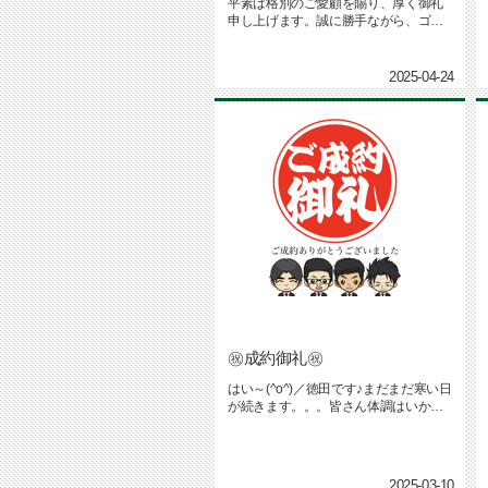
平素は格別のご愛顧を賜り、厚く御礼
申し上げます。誠に勝手ながら、ゴー
ルデンウィークの休業日を下記のと...
2025-04-24
㊗成約御礼㊗
はい～(^o^)／徳田です♪まだまだ寒い日
が続きます。。。皆さん体調はいかが
でしょうか❓私は相変わら...
2025-03-10