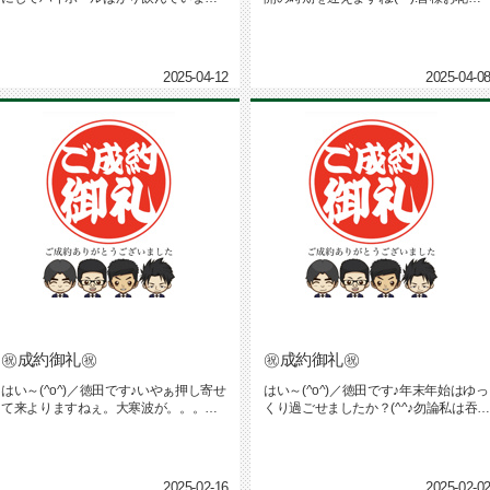
(^^)!（振り返れば...
は行くのですか～...
2025-04-12
2025-04-0
㊗成約御礼㊗
㊗成約御礼㊗
はい～(^o^)／徳田です♪いやぁ押し寄せ
はい～(^o^)／徳田です♪年末年始はゆっ
て来よりますねぇ。大寒波が。。。寒
くり過ごせましたか？(^^♪勿論私は吞兵
いんよって！！ただ、この...
衛でしたよっ！(笑...
2025-02-16
2025-02-0