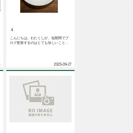
４
こんにちは。わたくしが、短期間でブ
ログ更新するのはとても珍しいことで
雨が降るかもしれません。本日、生...
3
2025-09-27