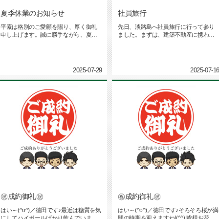
夏季休業のお知らせ
社員旅行
平素は格別のご愛顧を賜り、厚く御礼
先日、淡路島へ社員旅行に行って参り
申し上げます。誠に勝手ながら、夏季
ました。まずは、建築不動産に携わっ
の休業日を下記のとおりとさせてい...
ている会社として、日本を代表する...
2025-07-29
2025-07-1
㊗成約御礼㊗
㊗成約御礼㊗
はい～(^o^)／徳田です♪最近は糖質を気
はい～(^o^)／徳田です♪そろそろ桜が満
にしてハイボールばかり飲んでいます!
開の時期を迎えますね!(^^)!皆様お花見