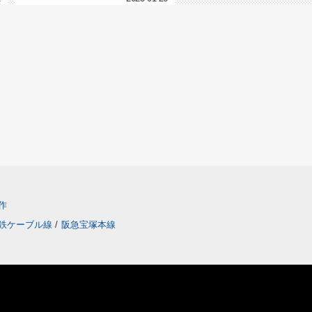
作
鉄ケーブル線
/
阪急宝塚本線