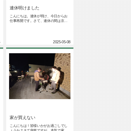
連休明けました
こんにちは。連休が明け、今日からお
仕事再開です。さて、連休の間は京都
嵐山近くにある 妙徳山華厳寺、通...
6
2025-05-08
家が買えない
こんにちは！皆様いかがお過ごしでし
ょうか？さて突然ですが、本気で家の