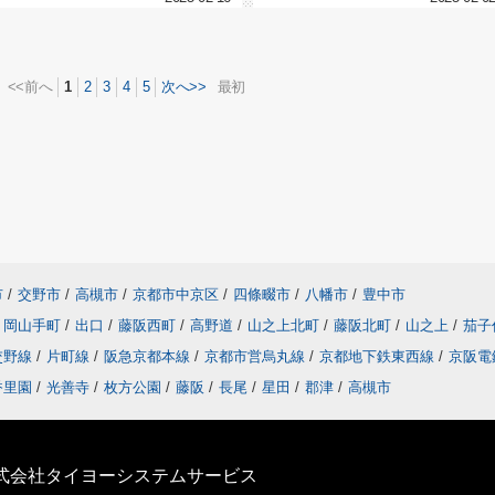
<<前へ
1
2
3
4
5
次へ>>
最初
市
/
交野市
/
高槻市
/
京都市中京区
/
四條畷市
/
八幡市
/
豊中市
岡山手町
/
出口
/
藤阪西町
/
高野道
/
山之上北町
/
藤阪北町
/
山之上
/
茄子
交野線
/
片町線
/
阪急京都本線
/
京都市営烏丸線
/
京都地下鉄東西線
/
京阪電
香里園
/
光善寺
/
枚方公園
/
藤阪
/
長尾
/
星田
/
郡津
/
高槻市
株式会社タイヨーシステムサービス