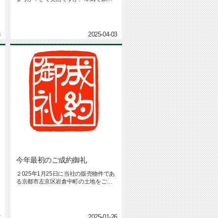
購入を検討し始め、早２年、なかに...
8
2025-04-03
今年最初のご成約御礼
２025年1月25日に当社の販売物件であ
る京都市左京区岩倉中町の土地をご成
約させて頂きました。誠に有...
2
2025-01-26