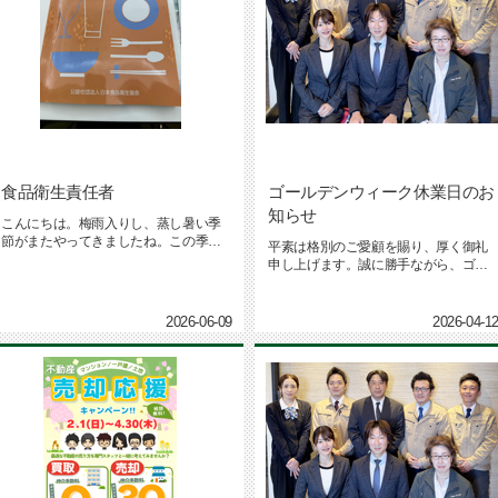
食品衛生責任者
ゴールデンウィーク休業日のお
知らせ
こんにちは。梅雨入りし、蒸し暑い季
節がまたやってきましたね。この季節
平素は格別のご愛顧を賜り、厚く御礼
になると洗濯物の生乾き臭との戦い...
申し上げます。誠に勝手ながら、ゴー
ルデンウィークの休業日を下記のと...
2026-06-09
2026-04-1