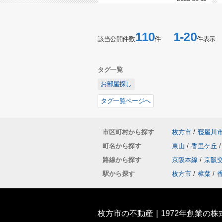
110
1-20
該当公開件数
件
件表示
タグ一覧
お部屋探し
タグ一覧ページへ
市区町村から探す
枚方市
/
寝屋川
町名から探す
東山
/
香里ケ丘
/
路線から探す
京阪本線
/
京阪
駅から探す
枚方市
/
樟葉
/
枚方市の不動産｜1972年創業の