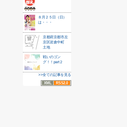
８月２５日（日）
は・・・
京都府京都市左
京区岩倉中町
土地
戦いのゴン
グ！！part２
>>全ての記事を見る
XML
RSS2.0