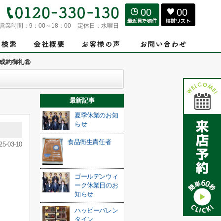
00
00
営業時間：
9：00～18：00
定休日：
水曜日
成約御礼㊗
最新記事
夏季休業のお知
らせ
食品衛生責任者
25-03-10
ゴールデンウィ
ーク休業日のお
！
知らせ
ハッピーバレン
タイン