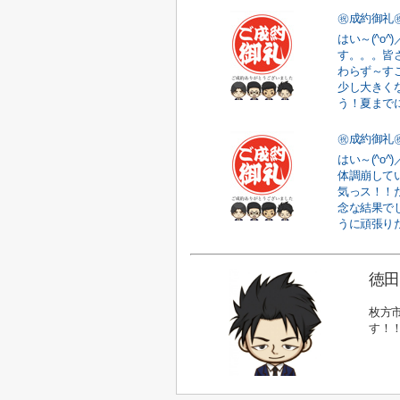
㊗成約御礼
はい～(^o
す。。。皆
わらず～す
少し大きく
う！夏までに
㊗成約御礼
はい～(^o
体調崩して
気っス！！
念な結果でし
うに頑張りた.
徳田
枚方
す！