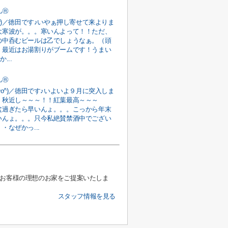
礼㊗
o^)／徳田です♪いやぁ押し寄せて来よりま
大寒波が。。。寒いんよって！！ただ、
の中呑むビールは乙でしょうなぁ。（頭
）最近はお湯割りがブームです！うまい
か...
礼㊗
^o^)／徳田です♪いよいよ９月に突入しま
！秋近し～～～！！紅葉最高～～～
盆過ぎたら早いんょ。。。こっから年末
いんょ。。。只今私絶賛禁酒中でござい
・なぜかっ...
 お客様の理想のお家をご提案いたしま
スタッフ情報を見る