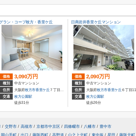
グラン・コープ枚方・香里ケ丘
日商岩井香里ケ丘マンション
3,090万円
2,090万円
価格
価格
種別
中古マンション
種別
中古マンション
住所
大阪府
枚方市
香里ケ丘
７丁目19-1
住所
大阪府
枚方市
香里ケ丘
６丁目1
交通
枚方公園駅
交通
枚方公園駅
徒歩31分
徒歩26分
市
/
交野市
/
高槻市
/
京都市中京区
/
四條畷市
/
八幡市
/
豊中市
岡山手町
/
出口
/
藤阪西町
/
高野道
/
山之上北町
/
東中振
/
星田
/
藤阪北町