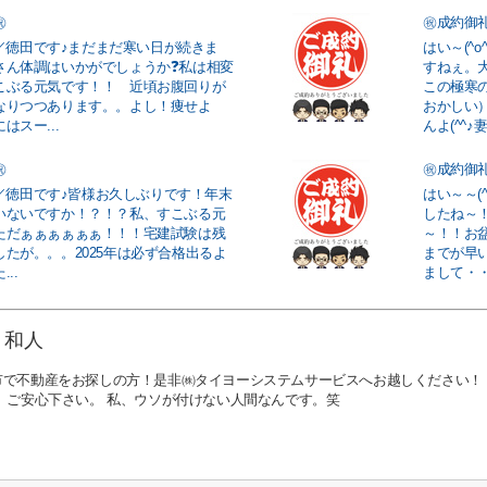
㊗
㊗成約御
^)／徳田です♪まだまだ寒い日が続きま
はい～(^
さん体調はいかがでしょうか❓私は相変
すねぇ。
こぶる元気です！！ 近頃お腹回りが
この極寒
なりつつあります。。よし！痩せよ
おかしい
はスー...
んよ(^^♪妻
㊗
㊗成約御
^)／徳田です♪皆様お久しぶりです！年末
はい～～(
いないですか！？！？私、すこぶる元
したね～
ただぁぁぁぁぁぁ！！！宅建試験は残
～！！お
たが。。。2025年は必ず合格出るよ
までが早
..
まして・・
 和人
市で不動産をお探しの方！是非㈱タイヨーシステムサービスへお越しください！
！ ご安心下さい。 私、ウソが付けない人間なんです。笑