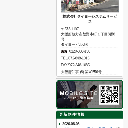
株式会社タイヨーシステムサービ
ス
〒573-1197
大阪府枚方市禁野本町１丁目8番8
号
タイヨービル3階
0120-330-130
TEL/072-848-1015
FAX/072-848-1085
大阪府知事 (8) 第40556号
更新物件情報
2026-08-08