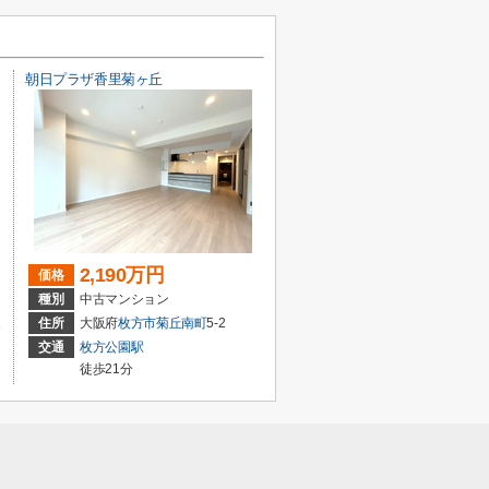
朝日プラザ香里菊ヶ丘
2,190万円
価格
種別
中古マンション
1
住所
大阪府
枚方市
菊丘南町
5-2
交通
枚方公園駅
徒歩21分