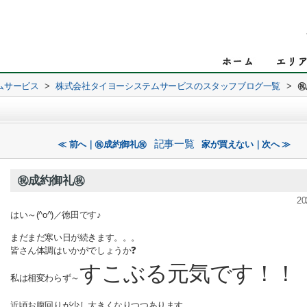
ムサービス
>
株式会社タイヨーシステムサービスのスタッフブログ一覧
>
㊗
記事一覧
≪ 前へ｜㊗成約御礼㊗
家が買えない｜次へ ≫
㊗成約御礼㊗
20
はい～(^o^)／徳田です♪
まだまだ寒い日が続きます。。。
皆さん体調はいかがでしょうか❓
すこぶる元気です！
私は相変わらず～
近頃お腹回りが少し大きくなりつつあります。。