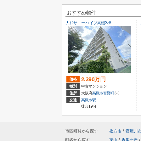
おすすめ物件
大和サニーハイツ高槻3棟
2,390万円
価格
種別
中古マンション
住所
大阪府
高槻市
宮野町
3-3
交通
高槻市駅
徒歩19分
市区町村から探す
枚方市
/
寝屋川
町名から探す
東山
/
香里ケ丘
/