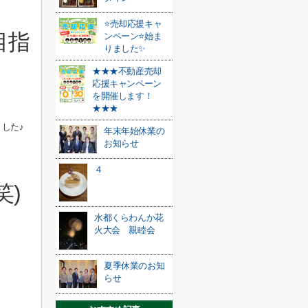
⭐売却応援キャ
目指
ンペーン⭐始ま
りました✨
★★★不動産売却
応援キャンペーン
を開催します！
★★★
した♪
年末年始休業の
お知らせ
４
笑)
水都くらわんか花
火大会 親睦会
夏季休業のお知
らせ