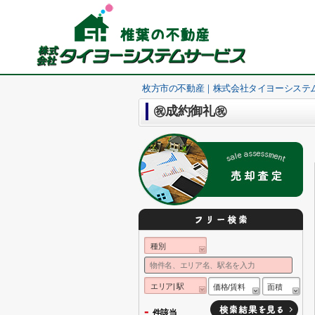
枚方市の不動産｜株式会社タイヨーシステ
㊗成約御礼㊗
種別
エリア| 駅
価格/賃料
面積
-
件該当