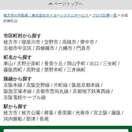
ページトップへ
枚方市の不動産｜株式会社タイヨーシステムサービス
>
ブログ記事一覧
>
㊗成
約御礼㊗
市区町村から探す
枚方市
/
寝屋川市
/
交野市
/
高槻市
/
豊中市
/
京都市中京区
/
四條畷市
/
八幡市
/
門真市
町名から探す
東山
/
天野が原町
/
香里ケ丘
/
岡山手町
/
出口
/
三矢町
/
藤阪西町
/
高野道
/
禁野本町
/
三井南町
路線から探す
京阪本線
/
京阪交野線
/
片町線
/
阪急京都本線
/
阪急宝塚本線
/
京都市営烏丸線
/
京都地下鉄東西線
/
京阪電鉄ケーブル線
駅から探す
枚方市
/
枚方公園
/
樟葉
/
香里園
/
光善寺
/
宮之阪
/
藤阪
/
河内磐船
/
郡津
/
長尾