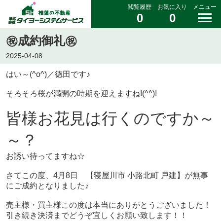
閲覧履歴
お気に入り
メニュー
0
0
㊗成約御礼㊗
2025-04-08
はい～(^o^)／徳田です♪
そろそろ桜が満開の時期を迎えますね!(^^)!
皆様お花見は行くのですか～
～？
お誘い待ってますね☆
さてこの度、4月8日 【寝屋川市 小路北町 戸建】が無事
にご成約となりました♪
売主様・買主様この度は本当にありがとうございました！
引き続き決済までどうぞ宜しくお願い致します！！