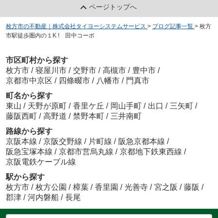
ページトップへ
枚方市の不動産｜株式会社タイヨーシステムサービス
>
ブログ記事一覧
>
枚方
市駅徒歩圏内の１K ! 田中コーポ
市区町村から探す
枚方市
/
寝屋川市
/
交野市
/
高槻市
/
豊中市
/
京都市中京区
/
四條畷市
/
八幡市
/
門真市
町名から探す
東山
/
天野が原町
/
香里ケ丘
/
岡山手町
/
出口
/
三矢町
/
藤阪西町
/
高野道
/
禁野本町
/
三井南町
路線から探す
京阪本線
/
京阪交野線
/
片町線
/
阪急京都本線
/
阪急宝塚本線
/
京都市営烏丸線
/
京都地下鉄東西線
/
京阪電鉄ケーブル線
駅から探す
枚方市
/
枚方公園
/
樟葉
/
香里園
/
光善寺
/
宮之阪
/
藤阪
/
郡津
/
河内磐船
/
長尾