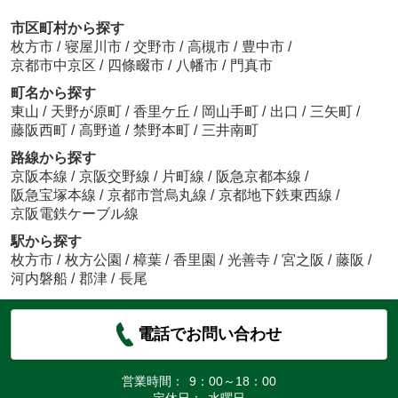
市区町村から探す
枚方市
/
寝屋川市
/
交野市
/
高槻市
/
豊中市
/
京都市中京区
/
四條畷市
/
八幡市
/
門真市
町名から探す
東山
/
天野が原町
/
香里ケ丘
/
岡山手町
/
出口
/
三矢町
/
藤阪西町
/
高野道
/
禁野本町
/
三井南町
路線から探す
京阪本線
/
京阪交野線
/
片町線
/
阪急京都本線
/
阪急宝塚本線
/
京都市営烏丸線
/
京都地下鉄東西線
/
京阪電鉄ケーブル線
駅から探す
枚方市
/
枚方公園
/
樟葉
/
香里園
/
光善寺
/
宮之阪
/
藤阪
/
河内磐船
/
郡津
/
長尾
電話でお問い合わせ
営業時間：
9：00～18：00