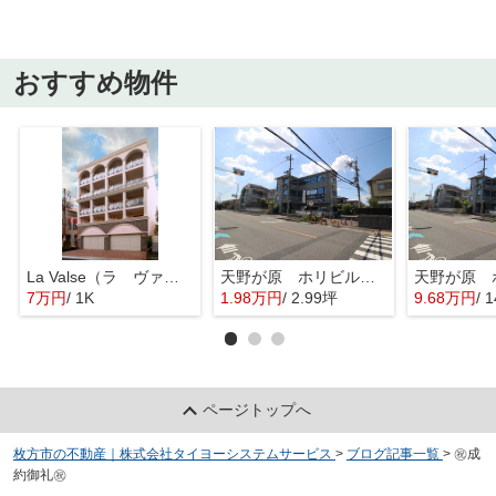
おすすめ物件
La Valse（ラ ヴァルス）
天野が原 ホリビル 2Ｃ
7万円
/ 1K
1.98万円
/ 2.99坪
9.68万円
/ 
ページトップへ
枚方市の不動産｜株式会社タイヨーシステムサービス
>
ブログ記事一覧
>
㊗成
約御礼㊗