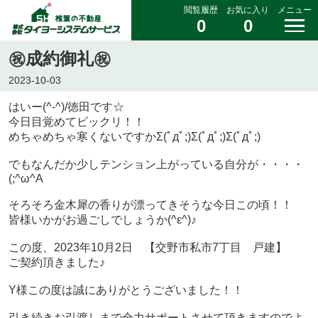
閲覧履歴
お気に入り
メニュー
0
0
㊗成約御礼㊗
2023-10-03
はいー(^-^)/徳田です☆
今日目覚めてビックリ！！
めちゃめちゃ寒くないですかΣ(ﾟдﾟ;)Σ(ﾟдﾟ;)Σ(ﾟдﾟ;)
でもなんだか少しテンション上がっている自分が・・・・
(;^ω^A
そろそろ金木犀の香りが漂ってきそうな今日この頃！！
皆様いかがお過ごしでしょうか(^ε^)♪
この度、2023年10月2日 【交野市私市7丁目 戸建】
ご契約頂きました♪
Y様この度は誠にありがとうございました！！
引き続きお引渡しまで全力サポートさせて頂きますのでよ