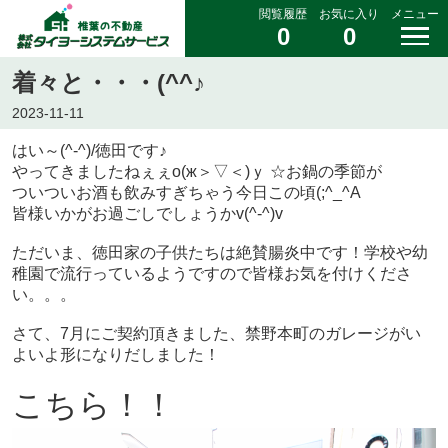
閲覧履歴
お気に入り
メニュー
0
0
着々と・・・(^^♪
2023-11-11
はい～(^-^)/徳田です♪
やってきましたねぇぇо(ж＞▽＜)ｙ ☆お鍋の季節が
ついついお酒も飲みすぎちゃう今日この頃(;^_^A
皆様いかがお過ごしでしょうかv(^-^)v
ただいま、徳田家の子供たちは絶賛腸炎中です！学校や幼
稚園で流行っているようですので皆様お気を付けくださ
い。。。
さて、7月にご契約頂きました、禁野本町のガレージがい
よいよ形になりだしました！
こちら！！