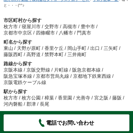
と・・・(^^♪
市区町村から探す
枚方市
/
寝屋川市
/
交野市
/
高槻市
/
豊中市
/
京都市中京区
/
四條畷市
/
八幡市
/
門真市
町名から探す
東山
/
天野が原町
/
香里ケ丘
/
岡山手町
/
出口
/
三矢町
/
藤阪西町
/
高野道
/
禁野本町
/
三井南町
路線から探す
京阪本線
/
京阪交野線
/
片町線
/
阪急京都本線
/
阪急宝塚本線
/
京都市営烏丸線
/
京都地下鉄東西線
/
京阪電鉄ケーブル線
駅から探す
枚方市
/
枚方公園
/
樟葉
/
香里園
/
光善寺
/
宮之阪
/
藤阪
/
河内磐船
/
郡津
/
長尾
電話でお問い合わせ