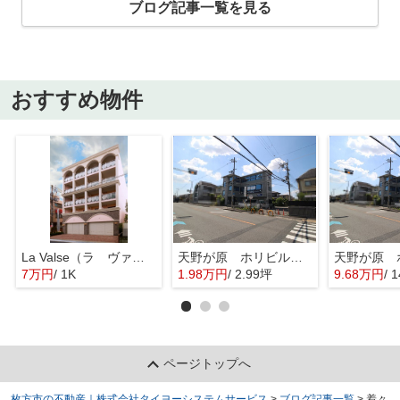
ブログ記事一覧を見る
おすすめ物件
La Valse（ラ ヴァルス）
天野が原 ホリビル 2Ｃ
7万円
/ 1K
1.98万円
/ 2.99坪
9.68万円
/ 
ページトップへ
枚方市の不動産｜株式会社タイヨーシステムサービス
>
ブログ記事一覧
>
着々