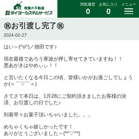
閲覧履歴
お気に入り
メニュー
0
0
㊗お引渡し完了㊗
2024-02-27
はい～(^o^)／徳田です♪
現在最後であろう寒波が押し寄せてきていますね！！
悪あがきはやめぃぃ！！
と言いたくなる今日この頃、皆様いかがお過ごしでしょう
か(＝⌒▽⌒＝)
さてさて本日は、1月28にご契約頂きましたお客様の決
済、お引渡しの日でした♪
到着早々お菓子頂いちゃいました。。。
めちゃくちゃ嬉しかったです！
ありがとうございました～(*^▽^*)