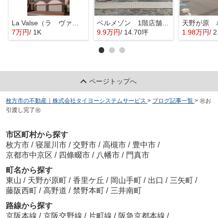
La Valse（ラ ヴァルス）
ベルメゾン 1階店舗【テナント】
7万円
/ 1K
9.9万円
/ 14.70坪
1.98万円
/ 
ページトップへ
枚方市の不動産｜株式会社タイヨーシステムサービス
>
ブログ記事一覧
>
㊗お
引渡し完了㊗
市区町村から探す
枚方市
/
寝屋川市
/
交野市
/
高槻市
/
豊中市
/
京都市中京区
/
四條畷市
/
八幡市
/
門真市
町名から探す
東山
/
天野が原町
/
香里ケ丘
/
岡山手町
/
出口
/
三矢町
/
藤阪西町
/
高野道
/
禁野本町
/
三井南町
路線から探す
京阪本線
/
京阪交野線
/
片町線
/
阪急京都本線
/