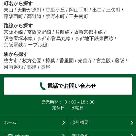
町名から探す
東山
/
天野が原町
/
香里ケ丘
/
岡山手町
/
出口
/
三矢町
/
藤阪西町
/
高野道
/
禁野本町
/
三井南町
路線から探す
京阪本線
/
京阪交野線
/
片町線
/
阪急京都本線
/
阪急宝塚本線
/
京都市営烏丸線
/
京都地下鉄東西線
/
京阪電鉄ケーブル線
駅から探す
枚方市
/
枚方公園
/
樟葉
/
香里園
/
光善寺
/
宮之阪
/
藤阪
/
河内磐船
/
郡津
/
長尾
電話でお問い合わせ
営業時間：
9：00～18：00
定休日：
水曜日
ホーム
会社概要
お問い合わせ
来店予約