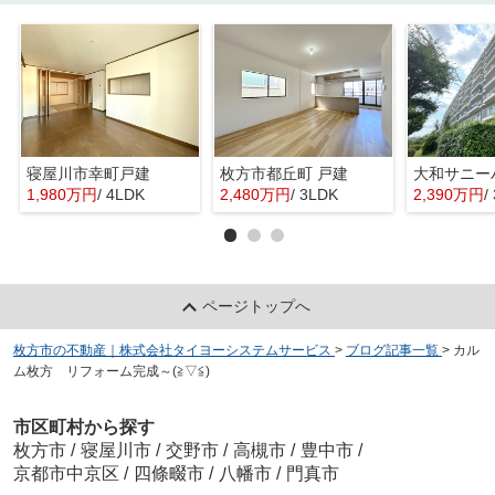
寝屋川市幸町戸建
枚方市都丘町 戸建
1,980万円
/ 4LDK
2,480万円
/ 3LDK
2,390万円
/
ページトップへ
枚方市の不動産｜株式会社タイヨーシステムサービス
>
ブログ記事一覧
>
カル
ム枚方 リフォーム完成～(≧▽≦)
市区町村から探す
枚方市
/
寝屋川市
/
交野市
/
高槻市
/
豊中市
/
京都市中京区
/
四條畷市
/
八幡市
/
門真市